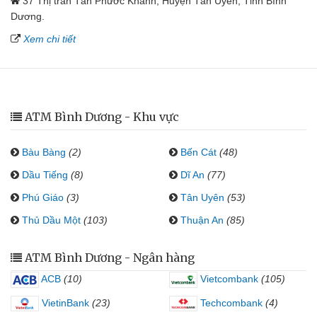
37 Thị trấn Tân Phước Khánh, Huyện Tân Uyên, Tỉnh Bình
Dương.
Xem chi tiết
ATM Bình Dương - Khu vực
Bàu Bàng
(2)
Bến Cát
(48)
Dầu Tiếng
(8)
Dĩ An
(77)
Phú Giáo
(3)
Tân Uyên
(53)
Thủ Dầu Một
(103)
Thuận An
(85)
ATM Bình Dương - Ngân hàng
ACB
(10)
Vietcombank
(105)
VietinBank
(23)
Techcombank
(4)