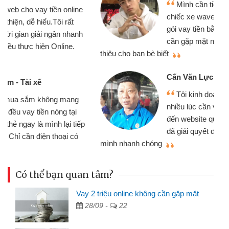
Mình cần tiền gấp nên định cầm cố
chiếc xe wave nhưng thật may đã có
gói vay tiền bằng CMND online không
cần gặp mặt nên rất tiện lợi, sẽ giới
thiệu cho bạn bè biết
qu
Cấn Văn Lực - Tạp hóa
Tôi kinh doanh buôn bán nhỏ lẻ
nhiều lúc cần vốn nhập hàng, nhờ biết
đến website qua bạn bè giới thiệu tôi
đã giải quyết được công việc của
mình nhanh chóng
th
Có thể bạn quan tâm?
Vay 2 triệu online không cần gặp mặt
28/09 -
22