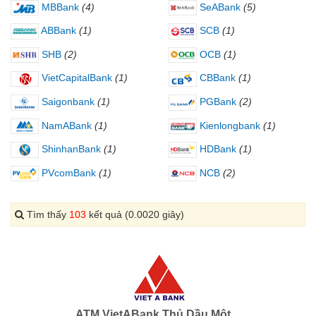
MBBank
(4)
SeABank
(5)
ABBank
(1)
SCB
(1)
SHB
(2)
OCB
(1)
VietCapitalBank
(1)
CBBank
(1)
Saigonbank
(1)
PGBank
(2)
NamABank
(1)
Kienlongbank
(1)
ShinhanBank
(1)
HDBank
(1)
PVcomBank
(1)
NCB
(2)
Tìm thấy
103
kết quả (0.0020 giây)
ATM VietABank Thủ Dầu Một