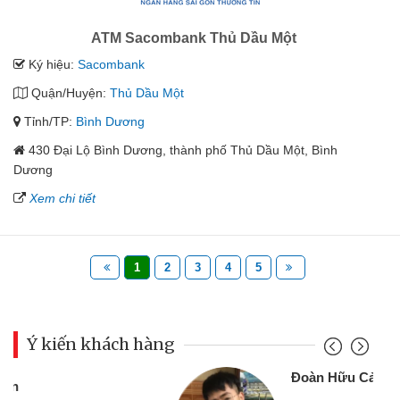
ATM Sacombank Thủ Dầu Một
Ký hiệu:
Sacombank
Quận/Huyện:
Thủ Dầu Một
Tỉnh/TP:
Bình Dương
430 Đại Lộ Bình Dương, thành phố Thủ Dầu Một, Bình
Dương
Xem chi tiết
1
2
3
4
5
Ý kiến khách hàng
Đoàn Hữu Cảnh