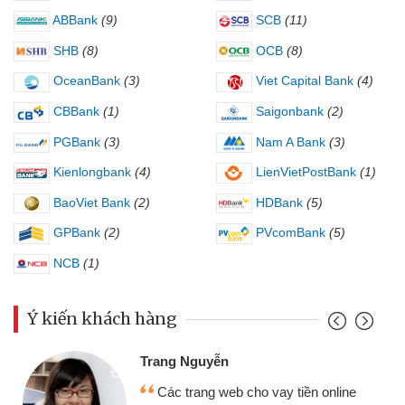
ABBank
(9)
SCB
(11)
SHB
(8)
OCB
(8)
OceanBank
(3)
Viet Capital Bank
(4)
CBBank
(1)
Saigonbank
(2)
PGBank
(3)
Nam A Bank
(3)
Kienlongbank
(4)
LienVietPostBank
(1)
BaoViet Bank
(2)
HDBank
(5)
GPBank
(2)
PVcomBank
(5)
NCB
(1)
Ý kiến khách hàng
Trang Nguyễn
Các trang web cho vay tiền online