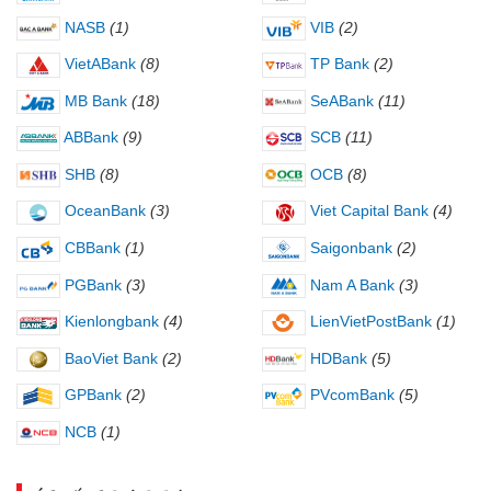
NASB
(1)
VIB
(2)
VietABank
(8)
TP Bank
(2)
MB Bank
(18)
SeABank
(11)
ABBank
(9)
SCB
(11)
SHB
(8)
OCB
(8)
OceanBank
(3)
Viet Capital Bank
(4)
CBBank
(1)
Saigonbank
(2)
PGBank
(3)
Nam A Bank
(3)
Kienlongbank
(4)
LienVietPostBank
(1)
BaoViet Bank
(2)
HDBank
(5)
GPBank
(2)
PVcomBank
(5)
NCB
(1)