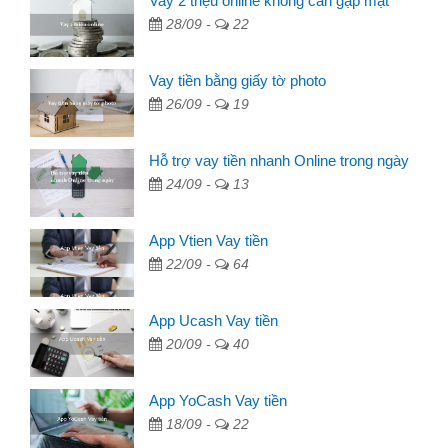
Vay 2 triệu online không cần gặp mặt
28/09 -
22
Vay tiền bằng giấy tờ photo
26/09 -
19
Hỗ trợ vay tiền nhanh Online trong ngày
24/09 -
13
App Vtien Vay tiền
22/09 -
64
App Ucash Vay tiền
20/09 -
40
App YoCash Vay tiền
18/09 -
22