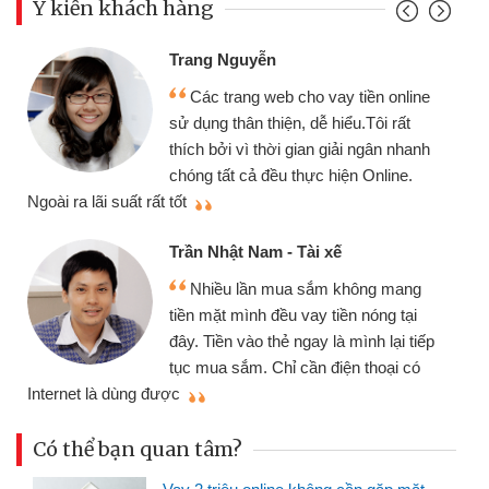
Ý kiến khách hàng
Trang Nguyễn
Các trang web cho vay tiền online
sử dụng thân thiện, dễ hiểu.Tôi rất
thích bởi vì thời gian giải ngân nhanh
chóng tất cả đều thực hiện Online.
thi
Ngoài ra lãi suất rất tốt
Trần Nhật Nam - Tài xế
Nhiều lần mua sắm không mang
tiền mặt mình đều vay tiền nóng tại
đây. Tiền vào thẻ ngay là mình lại tiếp
tục mua sắm. Chỉ cần điện thoại có
mì
Internet là dùng được
Có thể bạn quan tâm?