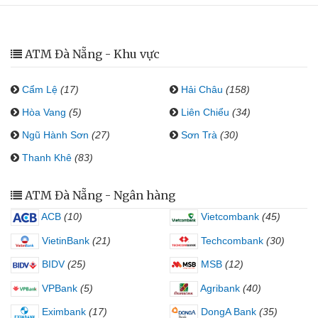
ATM Đà Nẵng - Khu vực
Cẩm Lệ
(17)
Hải Châu
(158)
Hòa Vang
(5)
Liên Chiểu
(34)
Ngũ Hành Sơn
(27)
Sơn Trà
(30)
Thanh Khê
(83)
ATM Đà Nẵng - Ngân hàng
ACB
(10)
Vietcombank
(45)
VietinBank
(21)
Techcombank
(30)
BIDV
(25)
MSB
(12)
VPBank
(5)
Agribank
(40)
Eximbank
(17)
DongA Bank
(35)