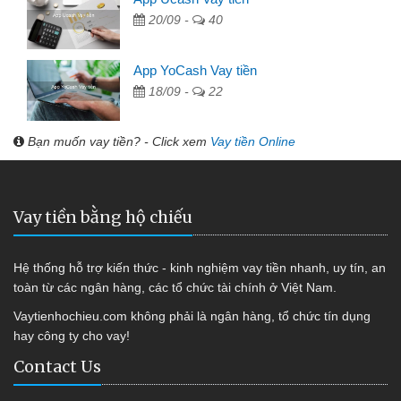
20/09 -
40
App YoCash Vay tiền
18/09 -
22
Bạn muốn vay tiền? - Click xem
Vay tiền Online
Vay tiền bằng hộ chiếu
Hệ thống hỗ trợ kiến thức - kinh nghiệm vay tiền nhanh, uy tín, an
toàn từ các ngân hàng, các tổ chức tài chính ở Việt Nam.
Vaytienhochieu.com không phải là ngân hàng, tổ chức tín dụng
hay công ty cho vay!
Contact Us