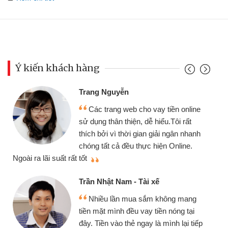
Ý kiến khách hàng
Đ
Trang Nguyễn
Các trang web cho vay tiền online
ch
sử dụng thân thiện, dễ hiểu.Tôi rất
gó
thích bởi vì thời gian giải ngân nhanh
cầ
chóng tất cả đều thực hiện Online.
thiệu cho bạn bè biết
t rất tốt
Cấ
Trần Nhật Nam - Tài xế
Nhiều lần mua sắm không mang
nh
tiền mặt mình đều vay tiền nóng tại
đế
đây. Tiền vào thẻ ngay là mình lại tiếp