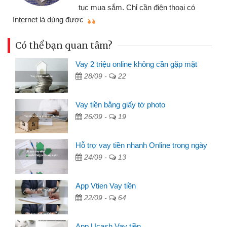
đã
tục mua sắm. Chỉ cần điện thoại có
mình nhanh chóng
ng được
Có thể bạn quan tâm?
Vay 2 triệu online không cần gặp mặt
28/09 -
22
Vay tiền bằng giấy tờ photo
26/09 -
19
Hỗ trợ vay tiền nhanh Online trong ngày
24/09 -
13
App Vtien Vay tiền
22/09 -
64
App Ucash Vay tiền