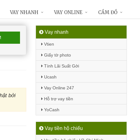
VAY NHANH
VAY ONLINE
CẦM ĐỒ
Vay nhanh
M
Vtien
Giấy tờ photo
Tính Lãi Suất Gởi
Ucash
Vay Online 247
hật bởi
Hỗ trợ vay tiền
YoCash
Vay tiền hộ chiếu