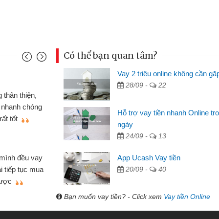
Có thể bạn quan tâm?
Vay 2 triệu online không cần gặ
Mai Lan - S
28/09 -
22
n định cầm cố chiếc xe wave
Tôi biết 
i vay tiền bằng CMND online
sinh viên n
Hỗ trợ vay tiền nhanh Online tr
 tiện lợi, sẽ giới thiệu cho bạn
thấy thủ tụ
ngày
24/09 -
13
Lâm Minh 
Mất 2 tu
App Ucash Vay tiền
án nhỏ lẻ nhiều lúc cần vốn nhập
cần có 2 tri
20/09 -
40
e qua bạn bè giới thiệu tôi đã giải
được thôi. 
ủa mình nhanh chóng
Bạn muốn vay tiền? - Click xem
Vay tiền Online