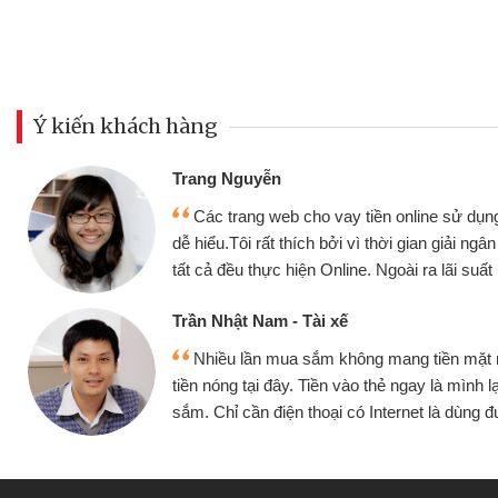
Ý kiến khách hàng
Đoàn Hữu Cảnh
Mình cần tiền gấp nê
sử dụng thân thiện,
nhưng thật may đã có gó
giải ngân nhanh chóng
không cần gặp mặt nên rất
i suất rất tốt
bè biết
Cấn Văn Lực - Tạp hóa
ền mặt mình đều vay
Tôi kinh doanh buôn b
 mình lại tiếp tục mua
hàng, nhờ biết đến websit
à dùng được
quyết được công việc c