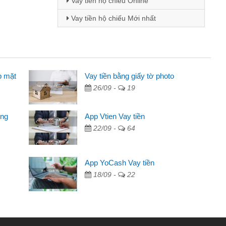
Vay tiền hộ chiếu Online
Vay tiền hộ chiếu Mới nhất
p mặt
inh viên
Vay tiền bằng giấy tờ photo
26/09 -
19
đến thông qua quảng cáo trên facebook. Tôi là
ên cần đóng tiền nhà, sinh nhật bạn bè, mà đọc
ong
App Vtien Vay tiền
c nhanh gọn nên tôi quyết định vay
22/09 -
64
Chánh
ần các ngân hàng không ai cho vay. Trong khi
App YoCash Vay tiền
ệu để giải quyết việc riêng, trong 1-2 ngày tôi trả
18/09 -
22
Cảm ơn đã giúp tôi kịp thời và nhanh chóng