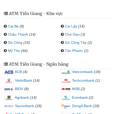
ATM Tiền Giang - Khu vực
Cái Bè
(8)
Cai Lậy
(14)
Châu Thành
(14)
Chợ Gạo
(3)
Gò Công
(16)
Gò Công Tây
(2)
Mỹ Tho
(66)
Tân Phước
(2)
ATM Tiền Giang - Ngân hàng
ACB
(4)
Vietcombank
(18)
VietinBank
(14)
Techcombank
(1)
BIDV
(8)
MSB
(2)
Agribank
(14)
Eximbank
(2)
Sacombank
(18)
DongA Bank
(18)