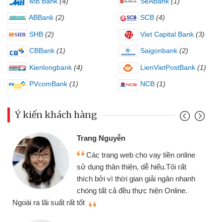
MB Bank
(4)
SeABank
(1)
ABBank
(2)
SCB
(4)
SHB
(2)
Viet Capital Bank
(3)
CBBank
(1)
Saigonbank
(2)
Kienlongbank
(4)
LienVietPostBank
(1)
PVcomBank
(1)
NCB
(1)
Ý kiến khách hàng
Trang Nguyễn
Các trang web cho vay tiền online
sử dụng thân thiện, dễ hiểu.Tôi rất
thích bởi vì thời gian giải ngân nhanh
chóng tất cả đều thực hiện Online.
thi
Ngoài ra lãi suất rất tốt