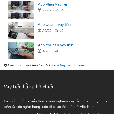
App Vtien Vay tiền
22/09 -
64
App Ucash Vay tiền
20/09 -
40
App YoCash Vay tiền
18/09 -
22
Bạn muốn vay tiền? - Click xem
Vay tiền Online
Vay tiền bằng hộ chiếu
Hệ thống hỗ trợ kiến thức - kinh nghiệm vay tiền nhanh, uy tín, an
toàn từ các ngân hàng, các tổ chức tài chính ở Việt Nam.