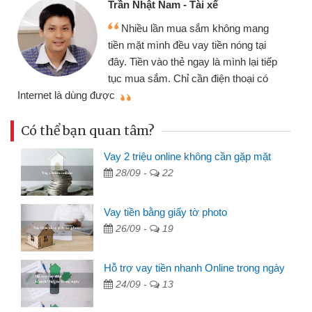
Trần Nhật Nam - Tài xế
Nhiều lần mua sắm không mang
tiền mặt mình đều vay tiền nóng tại
đây. Tiền vào thẻ ngay là mình lại tiếp
tục mua sắm. Chỉ cần điện thoại có
mì
Internet là dùng được
Có thể bạn quan tâm?
Vay 2 triệu online không cần gặp mặt
28/09 -
22
Vay tiền bằng giấy tờ photo
26/09 -
19
Hỗ trợ vay tiền nhanh Online trong ngày
24/09 -
13