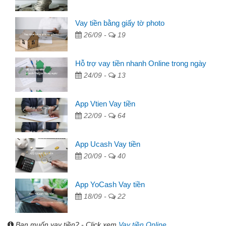
Vay tiền bằng giấy tờ photo
26/09 -
19
Hỗ trợ vay tiền nhanh Online trong ngày
24/09 -
13
App Vtien Vay tiền
22/09 -
64
App Ucash Vay tiền
20/09 -
40
App YoCash Vay tiền
18/09 -
22
Bạn muốn vay tiền? - Click xem
Vay tiền Online