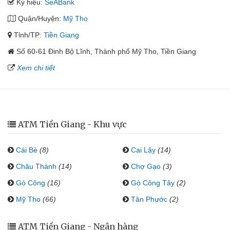
Ký hiệu:
SeABank
Quận/Huyện:
Mỹ Tho
Tỉnh/TP:
Tiền Giang
Số 60-61 Đinh Bộ Lĩnh, Thành phố Mỹ Tho, Tiền Giang
Xem chi tiết
ATM Tiền Giang - Khu vực
Cái Bè
(8)
Cai Lậy
(14)
Châu Thành
(14)
Chợ Gạo
(3)
Gò Công
(16)
Gò Công Tây
(2)
Mỹ Tho
(66)
Tân Phước
(2)
ATM Tiền Giang - Ngân hàng