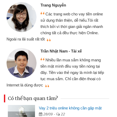
Trang Nguyễn
Các trang web cho vay tiền online
sử dụng thân thiện, dễ hiểu.Tôi rất
thích bởi vì thời gian giải ngân nhanh
chóng tất cả đều thực hiện Online.
thi
Ngoài ra lãi suất rất tốt
Trần Nhật Nam - Tài xế
Nhiều lần mua sắm không mang
tiền mặt mình đều vay tiền nóng tại
đây. Tiền vào thẻ ngay là mình lại tiếp
tục mua sắm. Chỉ cần điện thoại có
mì
Internet là dùng được
Có thể bạn quan tâm?
Vay 2 triệu online không cần gặp mặt
28/09 -
22