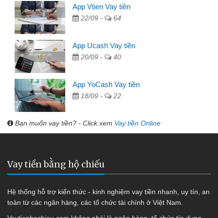
App Vtien Vay tiền
22/09 -
64
App Ucash Vay tiền
20/09 -
40
App YoCash Vay tiền
18/09 -
22
Bạn muốn vay tiền? - Click xem
Vay tiền Online
Vay tiền bằng hộ chiếu
Hệ thống hỗ trợ kiến thức - kinh nghiệm vay tiền nhanh, uy tín, an
toàn từ các ngân hàng, các tổ chức tài chính ở Việt Nam.