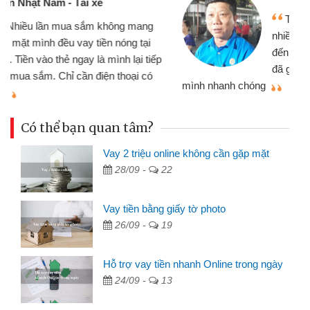
Tôi kinh doanh buôn bán nhỏ lẻ
nhiều lúc cần vốn nhập hàng, nhờ biết
đến website qua bạn bè giới thiệu tôi
đã giải quyết được công việc của
mình nhanh chóng
th
Có thể bạn quan tâm?
Vay 2 triệu online không cần gặp mặt
28/09 -
22
Vay tiền bằng giấy tờ photo
26/09 -
19
Hỗ trợ vay tiền nhanh Online trong ngày
24/09 -
13