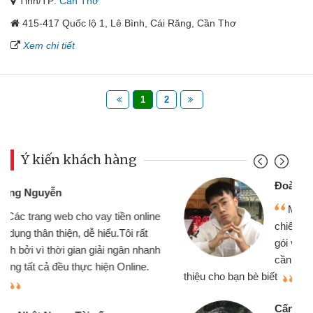
Tỉnh/TP:
Cần Thơ
415-417 Quốc lộ 1, Lê Bình, Cái Răng, Cần Thơ
Xem chi tiết
1
2
Ý kiến khách hàng
Đoàn Hữu Cảnh
Mình cần tiền gấp nên định cầm cố
chiếc xe wave nhưng thật may đã có
gói vay tiền bằng CMND online không
cần gặp mặt nên rất tiện lợi, sẽ giới
thiệu cho bạn bè biết
qu
Cấn Văn Lực - Tạp hóa