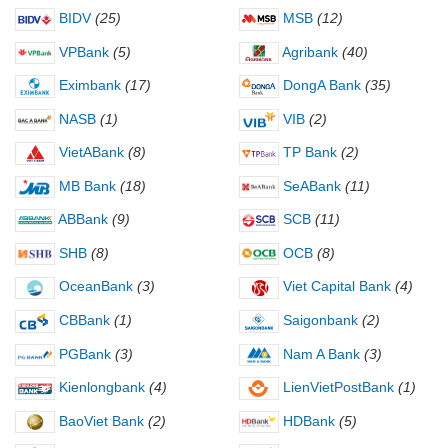
BIDV
(25)
MSB
(12)
VPBank
(5)
Agribank
(40)
Eximbank
(17)
DongA Bank
(35)
NASB
(1)
VIB
(2)
VietABank
(8)
TP Bank
(2)
MB Bank
(18)
SeABank
(11)
ABBank
(9)
SCB
(11)
SHB
(8)
OCB
(8)
OceanBank
(3)
Viet Capital Bank
(4)
CBBank
(1)
Saigonbank
(2)
PGBank
(3)
Nam A Bank
(3)
Kienlongbank
(4)
LienVietPostBank
(1)
BaoViet Bank
(2)
HDBank
(5)