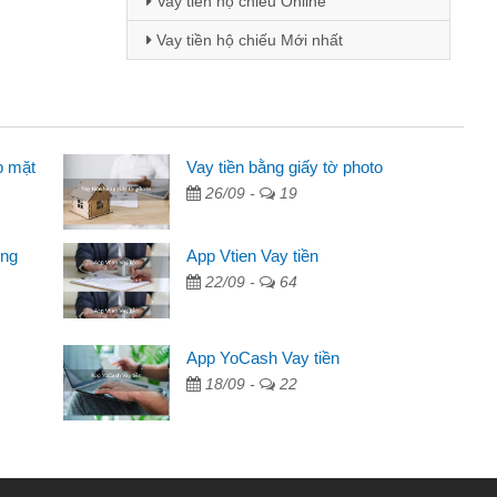
Vay tiền hộ chiếu Online
Vay tiền hộ chiếu Mới nhất
p mặt
ên
Vay tiền bằng giấy tờ photo
26/09 -
19
ng qua quảng cáo trên facebook. Tôi là
đóng tiền nhà, sinh nhật bạn bè, mà đọc
ong
App Vtien Vay tiền
 gọn nên tôi quyết định vay
22/09 -
64
ngân hàng không ai cho vay. Trong khi
App YoCash Vay tiền
ải quyết việc riêng, trong 1-2 ngày tôi trả
18/09 -
22
đã giúp tôi kịp thời và nhanh chóng