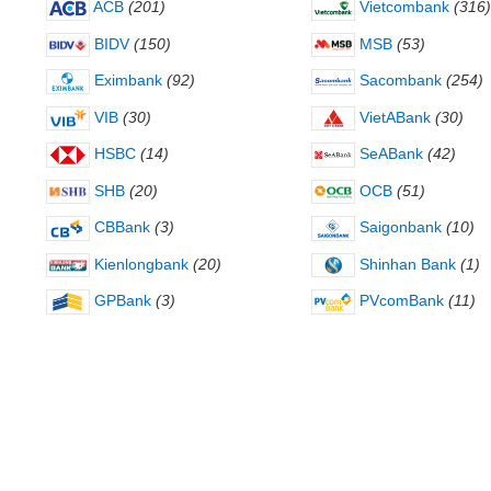
ACB
(201)
Vietcombank
(316)
BIDV
(150)
MSB
(53)
Eximbank
(92)
Sacombank
(254)
VIB
(30)
VietABank
(30)
HSBC
(14)
SeABank
(42)
SHB
(20)
OCB
(51)
CBBank
(3)
Saigonbank
(10)
Kienlongbank
(20)
Shinhan Bank
(1)
GPBank
(3)
PVcomBank
(11)