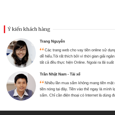
Ý kiến khách hàng
Đoàn Hữu Cảnh
Mình cần tiền gấp nên định 
 thân thiện,
nhưng thật may đã có gói vay 
ân nhanh chóng
không cần gặp mặt nên rất tiện l
rất tốt
bè biết
Cấn Văn Lực - Tạp hóa
 mình đều vay
Tôi kinh doanh buôn bán nhỏ 
ại tiếp tục mua
hàng, nhờ biết đến website qua b
 được
quyết được công việc của mìn