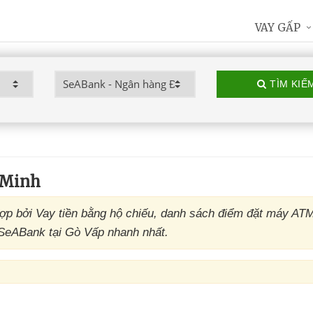
VAY GẤP
TÌM KIẾ
 Minh
p bởi Vay tiền bằng hộ chiếu, danh sách điểm đặt máy AT
 SeABank tại Gò Vấp nhanh nhất.