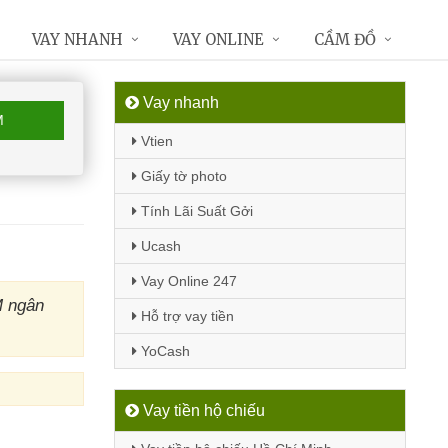
VAY NHANH
VAY ONLINE
CẦM ĐỒ
Vay nhanh
M
Vtien
Giấy tờ photo
Tính Lãi Suất Gởi
Ucash
Vay Online 247
M ngân
Hỗ trợ vay tiền
YoCash
Vay tiền hộ chiếu