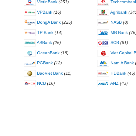
VietinBank
(253)
Techcomban
VPBank
(16)
Agribank
(34
DongA Bank
(225)
NASB
(8)
TP Bank
(14)
MB Bank
(75
ABBank
(25)
SCB
(61)
OceanBank
(18)
Viet Capital 
PGBank
(12)
Nam A Bank
BaoViet Bank
(11)
HDBank
(45)
NCB
(16)
ANZ
(43)