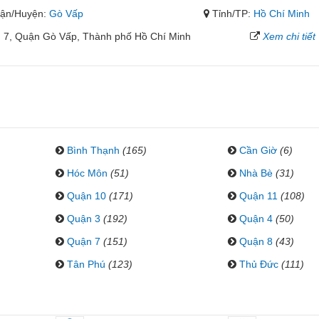
ận/Huyện:
Gò Vấp
Tỉnh/TP:
Hồ Chí Minh
 7, Quận Gò Vấp, Thành phố Hồ Chí Minh
Xem chi tiết
Bình Thạnh
(165)
Cần Giờ
(6)
Hóc Môn
(51)
Nhà Bè
(31)
Quận 10
(171)
Quận 11
(108)
Quận 3
(192)
Quận 4
(50)
Quận 7
(151)
Quận 8
(43)
Tân Phú
(123)
Thủ Đức
(111)