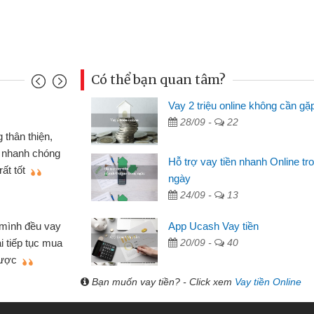
Có thể bạn quan tâm?
Vay 2 triệu online không cần gặ
Mai Lan - Sinh vi
28/09 -
22
cầm cố chiếc xe wave
Tôi biết đến thô
tiền bằng CMND online
sinh viên nên cần 
Hỗ trợ vay tiền nhanh Online tr
ợi, sẽ giới thiệu cho bạn
thấy thủ tục nhanh
ngày
24/09 -
13
Lâm Minh Chánh
Mất 2 tuần các 
App Ucash Vay tiền
lẻ nhiều lúc cần vốn nhập
cần có 2 triệu để gi
20/09 -
40
ạn bè giới thiệu tôi đã giải
được thôi. Cảm ơn 
h nhanh chóng
Bạn muốn vay tiền? - Click xem
Vay tiền Online