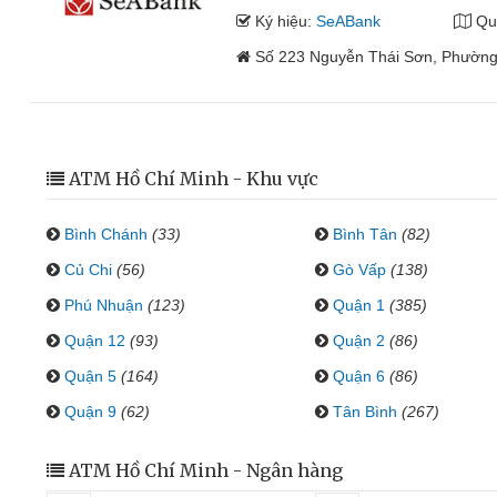
Ký hiệu:
SeABank
Qu
Số 223 Nguyễn Thái Sơn, Phường
ATM Hồ Chí Minh - Khu vực
Bình Chánh
(33)
Bình Tân
(82)
Củ Chi
(56)
Gò Vấp
(138)
Phú Nhuận
(123)
Quận 1
(385)
Quận 12
(93)
Quận 2
(86)
Quận 5
(164)
Quận 6
(86)
Quận 9
(62)
Tân Bình
(267)
ATM Hồ Chí Minh - Ngân hàng