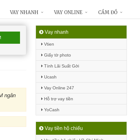
VAY NHANH
VAY ONLINE
CẦM ĐỒ
Vay nhanh
M
Vtien
Giấy tờ photo
Tính Lãi Suất Gởi
Ucash
Vay Online 247
TM ngân
Hỗ trợ vay tiền
YoCash
Vay tiền hộ chiếu