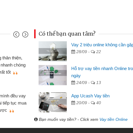
Có thể bạn quan tâm?
Vay 2 triệu online không cần gặ
Mai Lan - S
28/09 -
22
n định cầm cố chiếc xe wave
Tôi biết 
i vay tiền bằng CMND online
sinh viên n
Hỗ trợ vay tiền nhanh Online tr
 tiện lợi, sẽ giới thiệu cho bạn
thấy thủ tụ
ngày
24/09 -
13
Lâm Minh 
Mất 2 tu
App Ucash Vay tiền
án nhỏ lẻ nhiều lúc cần vốn nhập
cần có 2 tri
20/09 -
40
e qua bạn bè giới thiệu tôi đã giải
được thôi. 
ủa mình nhanh chóng
Bạn muốn vay tiền? - Click xem
Vay tiền Online