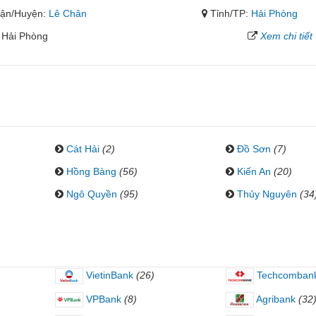
ận/Huyện:
Lê Chân
Tỉnh/TP:
Hải Phòng
 Hải Phòng
Xem chi tiết
Cát Hải
(2)
Đồ Sơn
(7)
Hồng Bàng
(56)
Kiến An
(20)
Ngô Quyền
(95)
Thủy Nguyên
(34
VietinBank
(26)
Techcomban
VPBank
(8)
Agribank
(32