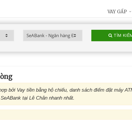
VAY GẤP
TÌM KIẾ
hòng
ợp bởi Vay tiền bằng hộ chiếu, danh sách điểm đặt máy A
 SeABank tại Lê Chân nhanh nhất.