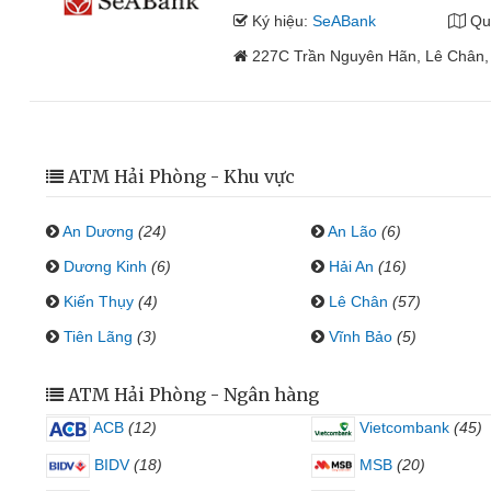
Ký hiệu:
SeABank
Qu
227C Trần Nguyên Hãn, Lê Chân,
ATM Hải Phòng - Khu vực
An Dương
(24)
An Lão
(6)
Dương Kinh
(6)
Hải An
(16)
Kiến Thụy
(4)
Lê Chân
(57)
Tiên Lãng
(3)
Vĩnh Bảo
(5)
ATM Hải Phòng - Ngân hàng
ACB
(12)
Vietcombank
(45)
BIDV
(18)
MSB
(20)