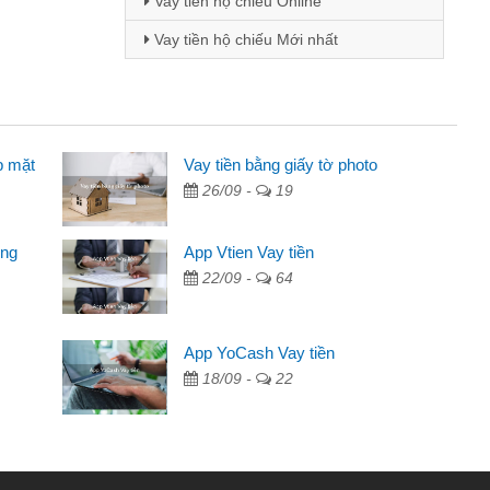
Vay tiền hộ chiếu Online
Vay tiền hộ chiếu Mới nhất
p mặt
inh viên
Vay tiền bằng giấy tờ photo
26/09 -
19
đến thông qua quảng cáo trên facebook. Tôi là
ên cần đóng tiền nhà, sinh nhật bạn bè, mà đọc
ong
App Vtien Vay tiền
c nhanh gọn nên tôi quyết định vay
22/09 -
64
Chánh
ần các ngân hàng không ai cho vay. Trong khi
App YoCash Vay tiền
ệu để giải quyết việc riêng, trong 1-2 ngày tôi trả
18/09 -
22
Cảm ơn đã giúp tôi kịp thời và nhanh chóng