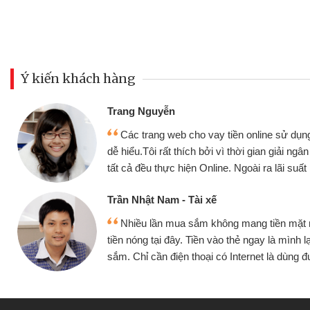
Ý kiến khách hàng
Đoàn Hữu Cảnh
Mình cần tiền gấp nê
sử dụng thân thiện,
nhưng thật may đã có gó
giải ngân nhanh chóng
không cần gặp mặt nên rất
i suất rất tốt
bè biết
Cấn Văn Lực - Tạp hóa
ền mặt mình đều vay
Tôi kinh doanh buôn b
 mình lại tiếp tục mua
hàng, nhờ biết đến websit
à dùng được
quyết được công việc c