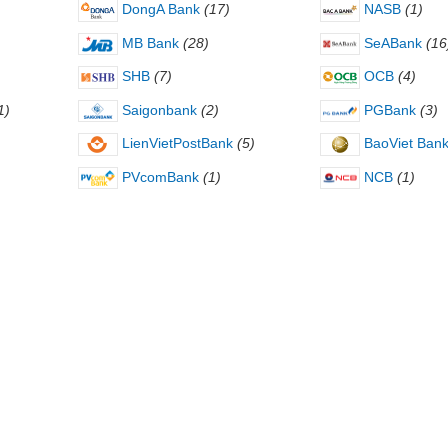
DongA Bank
(17)
NASB
(1)
MB Bank
(28)
SeABank
(16
SHB
(7)
OCB
(4)
1)
Saigonbank
(2)
PGBank
(3)
LienVietPostBank
(5)
BaoViet Ban
PVcomBank
(1)
NCB
(1)