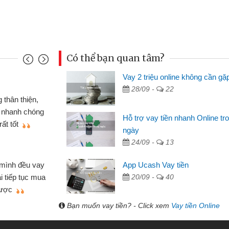
Có thể bạn quan tâm?
Vay 2 triệu online không cần gặ
Mai Lan - S
28/09 -
22
n định cầm cố chiếc xe wave
Tôi biết 
i vay tiền bằng CMND online
sinh viên n
Hỗ trợ vay tiền nhanh Online tr
 tiện lợi, sẽ giới thiệu cho bạn
thấy thủ tụ
ngày
24/09 -
13
Lâm Minh 
Mất 2 tu
App Ucash Vay tiền
án nhỏ lẻ nhiều lúc cần vốn nhập
cần có 2 tri
20/09 -
40
e qua bạn bè giới thiệu tôi đã giải
được thôi. 
ủa mình nhanh chóng
Bạn muốn vay tiền? - Click xem
Vay tiền Online