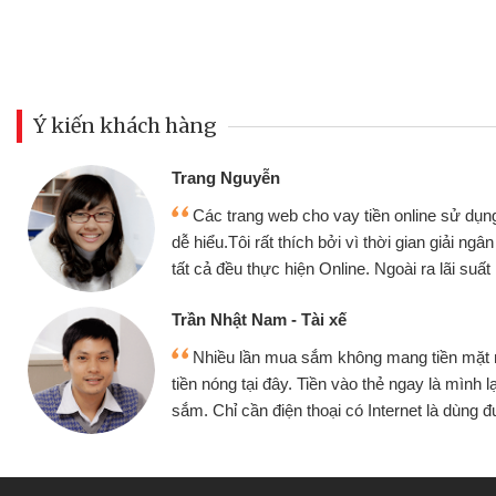
Ý kiến khách hàng
Đoàn Hữu Cảnh
Mình cần tiền gấp nê
sử dụng thân thiện,
nhưng thật may đã có gó
giải ngân nhanh chóng
không cần gặp mặt nên rất
i suất rất tốt
bè biết
Cấn Văn Lực - Tạp hóa
ền mặt mình đều vay
Tôi kinh doanh buôn b
 mình lại tiếp tục mua
hàng, nhờ biết đến websit
à dùng được
quyết được công việc c