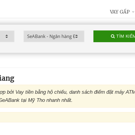
VAY GẤP
TÌM KIẾ
iang
p bởi Vay tiền bằng hộ chiếu, danh sách điểm đặt máy AT
 SeABank tại Mỹ Tho nhanh nhất.