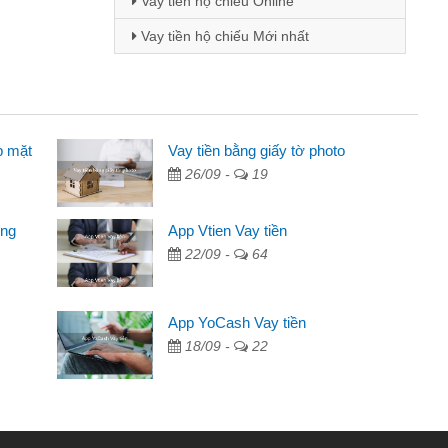
Vay tiền hộ chiếu Online
Vay tiền hộ chiếu Mới nhất
p mặt
inh viên
Vay tiền bằng giấy tờ photo
26/09 -
19
đến thông qua quảng cáo trên facebook. Tôi là
ên cần đóng tiền nhà, sinh nhật bạn bè, mà đọc
ong
App Vtien Vay tiền
c nhanh gọn nên tôi quyết định vay
22/09 -
64
Chánh
ần các ngân hàng không ai cho vay. Trong khi
App YoCash Vay tiền
ệu để giải quyết việc riêng, trong 1-2 ngày tôi trả
18/09 -
22
Cảm ơn đã giúp tôi kịp thời và nhanh chóng