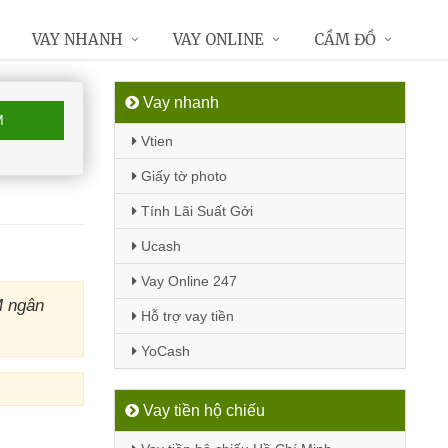
VAY NHANH
VAY ONLINE
CẦM ĐỒ
Vay nhanh
M
Vtien
Giấy tờ photo
Tính Lãi Suất Gởi
Ucash
Vay Online 247
M ngân
Hỗ trợ vay tiền
YoCash
Vay tiền hộ chiếu