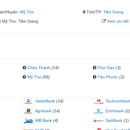
ận/Huyện:
Mỹ Tho
Tỉnh/TP:
Tiền Giang
ố Mỹ Tho, Tiền Giang
Xem chi tiết
Châu Thành
(14)
Chợ Gạo
(3)
Mỹ Tho
(66)
Tân Phước
(2)
VietinBank
(14)
Techcomban
Agribank
(14)
Eximbank
(2)
MB Bank
(4)
SeABank
(1)