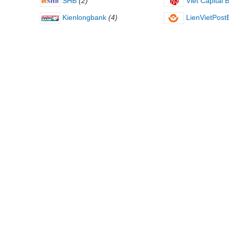
SHB
(2)
Viet Capital 
Kienlongbank
(4)
LienVietPost