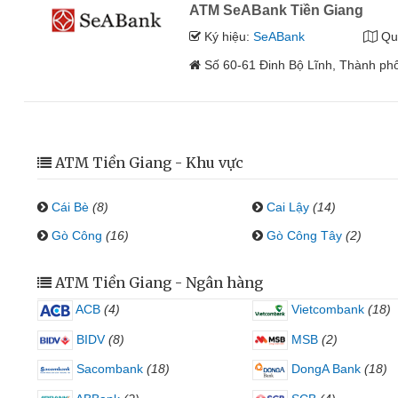
ATM SeABank Tiền Giang
Ký hiệu:
SeABank
Qu
Số 60-61 Đinh Bộ Lĩnh, Thành ph
ATM Tiền Giang - Khu vực
Cái Bè
(8)
Cai Lậy
(14)
Gò Công
(16)
Gò Công Tây
(2)
ATM Tiền Giang - Ngân hàng
ACB
(4)
Vietcombank
(18)
BIDV
(8)
MSB
(2)
Sacombank
(18)
DongA Bank
(18)