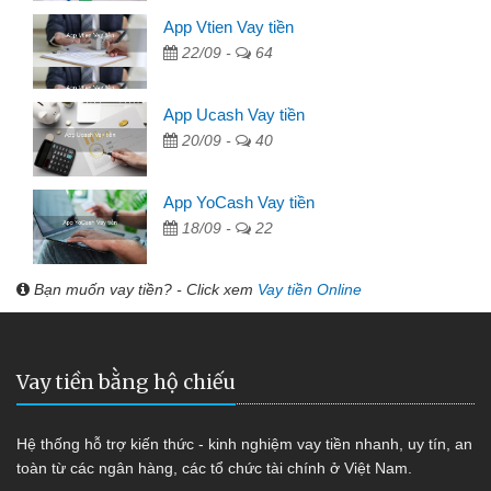
App Vtien Vay tiền
22/09 -
64
App Ucash Vay tiền
20/09 -
40
App YoCash Vay tiền
18/09 -
22
Bạn muốn vay tiền? - Click xem
Vay tiền Online
Vay tiền bằng hộ chiếu
Hệ thống hỗ trợ kiến thức - kinh nghiệm vay tiền nhanh, uy tín, an
toàn từ các ngân hàng, các tổ chức tài chính ở Việt Nam.