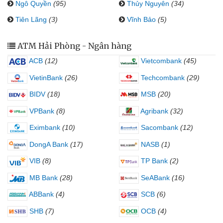
Ngô Quyền
(95)
Thủy Nguyên
(34)
Tiên Lãng
(3)
Vĩnh Bảo
(5)
ATM Hải Phòng - Ngân hàng
ACB
(12)
Vietcombank
(45)
VietinBank
(26)
Techcombank
(29)
BIDV
(18)
MSB
(20)
VPBank
(8)
Agribank
(32)
Eximbank
(10)
Sacombank
(12)
DongA Bank
(17)
NASB
(1)
VIB
(8)
TP Bank
(2)
MB Bank
(28)
SeABank
(16)
ABBank
(4)
SCB
(6)
SHB
(7)
OCB
(4)