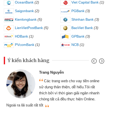
OceanBank
(2)
Viet Capital Bank
(1)
Saigonbank
(2)
PGBank
(3)
Kienlongbank
(5)
Shinhan Bank
(3)
LienVietPostBank
(5)
BaoViet Bank
(3)
HDBank
(1)
GPBank
(3)
PVcomBank
(1)
NCB
(1)
Ý kiến khách hàng
Đoàn Hữu Cảnh
Mình cần tiền gấp 
b cho vay tiền online
chiếc xe wave nhưng t
ện, dễ hiểu.Tôi rất
gói vay tiền bằng CMN
i gian giải ngân nhanh
cần gặp mặt nên rất tiện
 thực hiện Online.
thiệu cho bạn bè biết