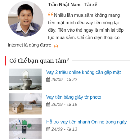
Cấn Văn Lực - Tạp h
- Tài xế
Tôi kinh doanh buôn
ua sắm không mang
nhiều lúc cần vốn nhập
u vay tiền nóng tại
đến website qua bạn bè 
ẻ ngay là mình lại tiếp
đã giải quyết được côn
ỉ cần điện thoại có
mình nhanh chóng
Có thể bạn quan tâm?
Vay 2 triệu online không cần gặp mặt
28/09 -
22
Vay tiền bằng giấy tờ photo
26/09 -
19
Hỗ trợ vay tiền nhanh Online trong ngày
24/09 -
13