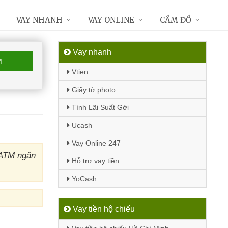
VAY NHANH
VAY ONLINE
CẦM ĐỒ
Vay nhanh
M
Vtien
Giấy tờ photo
Tính Lãi Suất Gởi
Ucash
Vay Online 247
 ATM ngân
Hỗ trợ vay tiền
YoCash
Vay tiền hộ chiếu