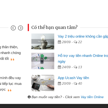
Có thể bạn quan tâm?
Vay 2 triệu online không cần gặ
Mai Lan - S
28/09 -
22
n định cầm cố chiếc xe wave
Tôi biết 
i vay tiền bằng CMND online
sinh viên n
Hỗ trợ vay tiền nhanh Online tr
 tiện lợi, sẽ giới thiệu cho bạn
thấy thủ tụ
ngày
24/09 -
13
Lâm Minh 
Mất 2 tu
App Ucash Vay tiền
án nhỏ lẻ nhiều lúc cần vốn nhập
cần có 2 tri
20/09 -
40
e qua bạn bè giới thiệu tôi đã giải
được thôi. 
ủa mình nhanh chóng
Bạn muốn vay tiền? - Click xem
Vay tiền Online