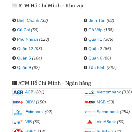
ATM Hồ Chí Minh - Khu vực
Bình Chánh
(33)
Bình Tân
(82)
Củ Chi
(56)
Gò Vấp
(138)
Phú Nhuận
(123)
Quận 1
(385)
Quận 12
(93)
Quận 2
(86)
Quận 5
(164)
Quận 6
(86)
Quận 9
(62)
Tân Bình
(267)
ATM Hồ Chí Minh - Ngân hàng
ACB
(201)
Vietcombank
(316)
BIDV
(150)
MSB
(53)
Eximbank
(92)
Sacombank
(254)
VIB
(30)
VietABank
(30)
HSBC
(14)
SeABank
(42)