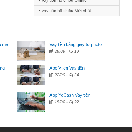
Vay tiền hộ chiếu Online
Vay tiền hộ chiếu Mới nhất
p mặt
inh viên
Vay tiền bằng giấy tờ photo
26/09 -
19
đến thông qua quảng cáo trên facebook. Tôi là
ên cần đóng tiền nhà, sinh nhật bạn bè, mà đọc
ong
App Vtien Vay tiền
c nhanh gọn nên tôi quyết định vay
22/09 -
64
Chánh
ần các ngân hàng không ai cho vay. Trong khi
App YoCash Vay tiền
ệu để giải quyết việc riêng, trong 1-2 ngày tôi trả
18/09 -
22
Cảm ơn đã giúp tôi kịp thời và nhanh chóng