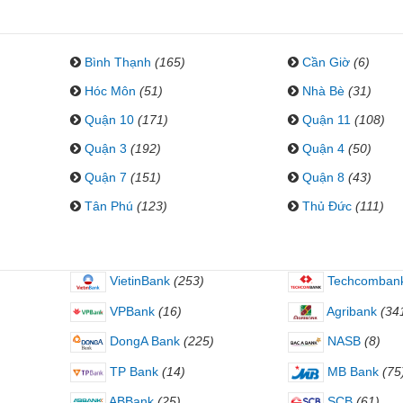
Bình Thạnh
(165)
Cần Giờ
(6)
Hóc Môn
(51)
Nhà Bè
(31)
Quận 10
(171)
Quận 11
(108)
Quận 3
(192)
Quận 4
(50)
Quận 7
(151)
Quận 8
(43)
Tân Phú
(123)
Thủ Đức
(111)
VietinBank
(253)
Techcomban
VPBank
(16)
Agribank
(34
DongA Bank
(225)
NASB
(8)
TP Bank
(14)
MB Bank
(75
ABBank
(25)
SCB
(61)