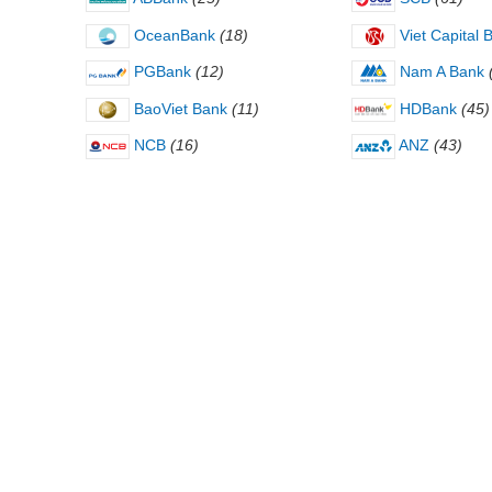
OceanBank
(18)
Viet Capital 
PGBank
(12)
Nam A Bank
BaoViet Bank
(11)
HDBank
(45)
NCB
(16)
ANZ
(43)