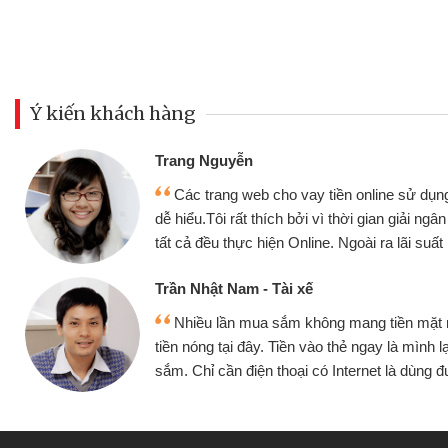
Ý kiến khách hàng
Đoàn Hữu Cảnh
Mình cần tiền gấp nê
sử dụng thân thiện,
nhưng thật may đã có gó
giải ngân nhanh chóng
không cần gặp mặt nên rất
i suất rất tốt
bè biết
Cấn Văn Lực - Tạp hóa
ền mặt mình đều vay
Tôi kinh doanh buôn b
 mình lại tiếp tục mua
hàng, nhờ biết đến websit
à dùng được
quyết được công việc c