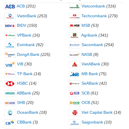
ACB
(201)
Vietcombank
(316)
VietinBank
(253)
Techcombank
(279)
BIDV
(150)
MSB
(53)
VPBank
(16)
Agribank
(341)
Eximbank
(92)
Sacombank
(254)
DongA Bank
(225)
NASB
(8)
VIB
(30)
VietABank
(30)
TP Bank
(14)
MB Bank
(75)
HSBC
(14)
SeABank
(42)
ABBank
(25)
SCB
(61)
SHB
(20)
OCB
(51)
OceanBank
(18)
Viet Capital Bank
(14)
CBBank
(3)
Saigonbank
(10)