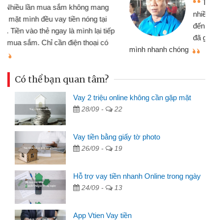
Tôi kinh doanh buôn bán nhỏ lẻ
nhiều lúc cần vốn nhập hàng, nhờ biết
đến website qua bạn bè giới thiệu tôi
đã giải quyết được công việc của
mình nhanh chóng
th
Có thể bạn quan tâm?
Vay 2 triệu online không cần gặp mặt
28/09 -
22
Vay tiền bằng giấy tờ photo
26/09 -
19
Hỗ trợ vay tiền nhanh Online trong ngày
24/09 -
13
App Vtien Vay tiền