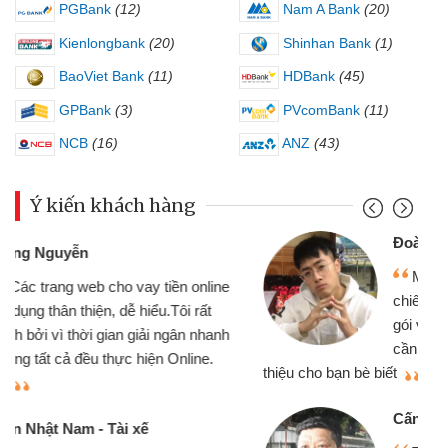
PGBank
(12)
Nam A Bank
(20)
Kienlongbank
(20)
Shinhan Bank
(1)
BaoViet Bank
(11)
HDBank
(45)
GPBank
(3)
PVcomBank
(11)
NCB
(16)
ANZ
(43)
Ý kiến khách hàng
Đoàn Hữu Cảnh
Mình cần tiền gấp nên định cầm cố
chiếc xe wave nhưng thật may đã có
gói vay tiền bằng CMND online không
cần gặp mặt nên rất tiện lợi, sẽ giới
thiệu cho bạn bè biết
qu
Cấn Văn Lực - Tạp hóa