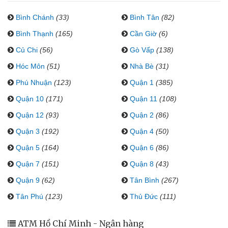
Bình Chánh
(33)
Bình Tân
(82)
Bình Thạnh
(165)
Cần Giờ
(6)
Củ Chi
(56)
Gò Vấp
(138)
Hóc Môn
(51)
Nhà Bè
(31)
Phú Nhuận
(123)
Quận 1
(385)
Quận 10
(171)
Quận 11
(108)
Quận 12
(93)
Quận 2
(86)
Quận 3
(192)
Quận 4
(50)
Quận 5
(164)
Quận 6
(86)
Quận 7
(151)
Quận 8
(43)
Quận 9
(62)
Tân Bình
(267)
Tân Phú
(123)
Thủ Đức
(111)
ATM Hồ Chí Minh - Ngân hàng