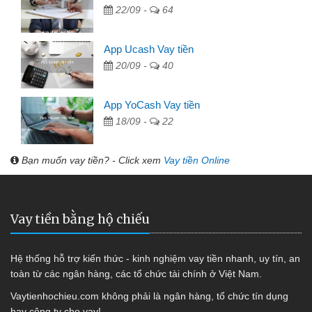
22/09 -
64
App Ucash Vay tiền
20/09 -
40
App YoCash Vay tiền
18/09 -
22
Bạn muốn vay tiền? - Click xem
Vay tiền Online
Vay tiền bằng hộ chiếu
Hệ thống hỗ trợ kiến thức - kinh nghiệm vay tiền nhanh, uy tín, an
toàn từ các ngân hàng, các tổ chức tài chính ở Việt Nam.
Vaytienhochieu.com không phải là ngân hàng, tổ chức tín dụng
hay công ty cho vay!