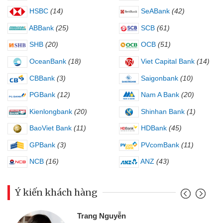
HSBC
(14)
SeABank
(42)
ABBank
(25)
SCB
(61)
SHB
(20)
OCB
(51)
OceanBank
(18)
Viet Capital Bank
(14)
CBBank
(3)
Saigonbank
(10)
PGBank
(12)
Nam A Bank
(20)
Kienlongbank
(20)
Shinhan Bank
(1)
BaoViet Bank
(11)
HDBank
(45)
GPBank
(3)
PVcomBank
(11)
NCB
(16)
ANZ
(43)
Ý kiến khách hàng
Trang Nguyễn