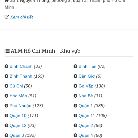
Số 1 Nguyễn Thông, phường 9, quận 3, Thành phố Hồ Chí
Minh
Xem chi tiết
ATM Hồ Chí Minh - Khu vực
Bình Chánh
(33)
Bình Tân
(82)
Bình Thạnh
(165)
Cần Giờ
(6)
Củ Chi
(56)
Gò Vấp
(138)
Hóc Môn
(51)
Nhà Bè
(31)
Phú Nhuận
(123)
Quận 1
(385)
Quận 10
(171)
Quận 11
(108)
Quận 12
(93)
Quận 2
(86)
Quận 3
(192)
Quận 4
(50)