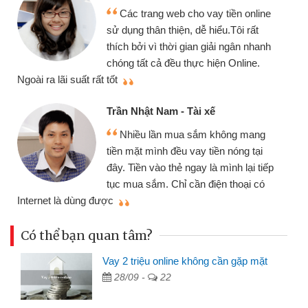
Các trang web cho vay tiền online
sử dụng thân thiện, dễ hiểu.Tôi rất
thích bởi vì thời gian giải ngân nhanh
chóng tất cả đều thực hiện Online.
thi
Ngoài ra lãi suất rất tốt
Trần Nhật Nam - Tài xế
Nhiều lần mua sắm không mang
tiền mặt mình đều vay tiền nóng tại
đây. Tiền vào thẻ ngay là mình lại tiếp
tục mua sắm. Chỉ cần điện thoại có
mì
Internet là dùng được
Có thể bạn quan tâm?
Vay 2 triệu online không cần gặp mặt
28/09 -
22