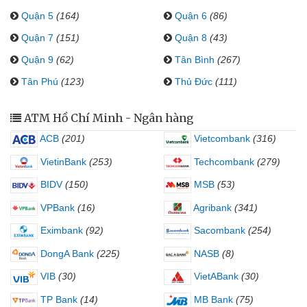
Quận 5
(164)
Quận 6
(86)
Quận 7
(151)
Quận 8
(43)
Quận 9
(62)
Tân Bình
(267)
Tân Phú
(123)
Thủ Đức
(111)
ATM Hồ Chí Minh - Ngân hàng
ACB
(201)
Vietcombank
(316)
VietinBank
(253)
Techcombank
(279)
BIDV
(150)
MSB
(53)
VPBank
(16)
Agribank
(341)
Eximbank
(92)
Sacombank
(254)
DongA Bank
(225)
NASB
(8)
VIB
(30)
VietABank
(30)
TP Bank
(14)
MB Bank
(75)