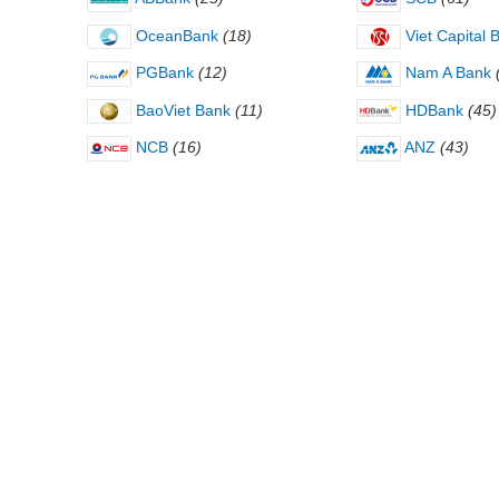
OceanBank
(18)
Viet Capital 
PGBank
(12)
Nam A Bank
BaoViet Bank
(11)
HDBank
(45)
NCB
(16)
ANZ
(43)