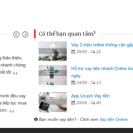
Có thể bạn quan tâm?
Vay 2 triệu online không cần gặ
Mai Lan - Sinh viên
28/09 -
22
hiếc xe wave
Tôi biết đến thông qua q
g CMND online
sinh viên nên cần đóng tiề
Hỗ trợ vay tiền nhanh Online tr
ới thiệu cho bạn
thấy thủ tục nhanh gọn nên
ngày
24/09 -
Lâm Minh Chánh
13
Mất 2 tuần các ngân hàn
App Ucash Vay tiền
 lúc cần vốn nhập
cần có 2 triệu để giải quyết 
20/09 -
40
i thiệu tôi đã giải
được thôi. Cảm ơn đã giúp 
 chóng
Bạn muốn vay tiền? - Click xem
Vay tiền Online