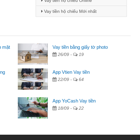
Vay tiền hộ chiếu Online
Vay tiền hộ chiếu Mới nhất
p mặt
Vay tiền bằng giấy tờ photo
26/09 -
19
uảng cáo trên facebook. Tôi là
n nhà, sinh nhật bạn bè, mà đọc
ong
App Vtien Vay tiền
 tôi quyết định vay
22/09 -
64
g không ai cho vay. Trong khi
App YoCash Vay tiền
việc riêng, trong 1-2 ngày tôi trả
18/09 -
22
tôi kịp thời và nhanh chóng