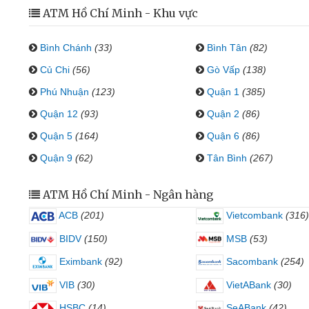
ATM Hồ Chí Minh - Khu vực
Bình Chánh
(33)
Bình Tân
(82)
Củ Chi
(56)
Gò Vấp
(138)
Phú Nhuận
(123)
Quận 1
(385)
Quận 12
(93)
Quận 2
(86)
Quận 5
(164)
Quận 6
(86)
Quận 9
(62)
Tân Bình
(267)
ATM Hồ Chí Minh - Ngân hàng
ACB
(201)
Vietcombank
(316)
BIDV
(150)
MSB
(53)
Eximbank
(92)
Sacombank
(254)
VIB
(30)
VietABank
(30)
HSBC
(14)
SeABank
(42)