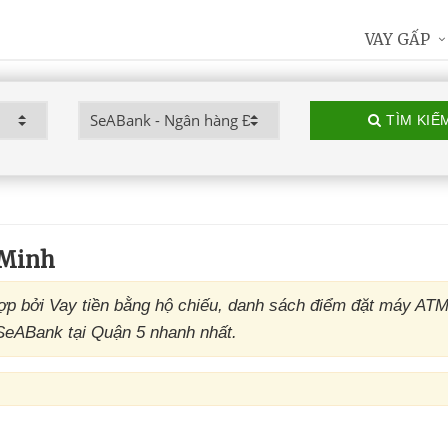
VAY GẤP
TÌM KIẾ
 Minh
p bởi Vay tiền bằng hộ chiếu, danh sách điểm đặt máy AT
SeABank tại Quận 5 nhanh nhất.