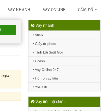
VAY NHANH
VAY ONLINE
CẦM ĐỒ
Vay nhanh
M
Vtien
Giấy tờ photo
Tính Lãi Suất Gởi
Ucash
Vay Online 247
M ngân
Hỗ trợ vay tiền
YoCash
Vay tiền hộ chiếu