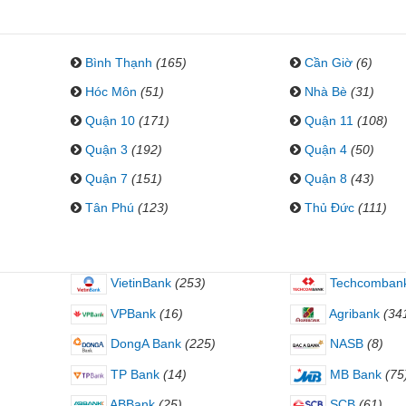
Bình Thạnh
(165)
Cần Giờ
(6)
Hóc Môn
(51)
Nhà Bè
(31)
Quận 10
(171)
Quận 11
(108)
Quận 3
(192)
Quận 4
(50)
Quận 7
(151)
Quận 8
(43)
Tân Phú
(123)
Thủ Đức
(111)
VietinBank
(253)
Techcomban
VPBank
(16)
Agribank
(34
DongA Bank
(225)
NASB
(8)
TP Bank
(14)
MB Bank
(75
ABBank
(25)
SCB
(61)