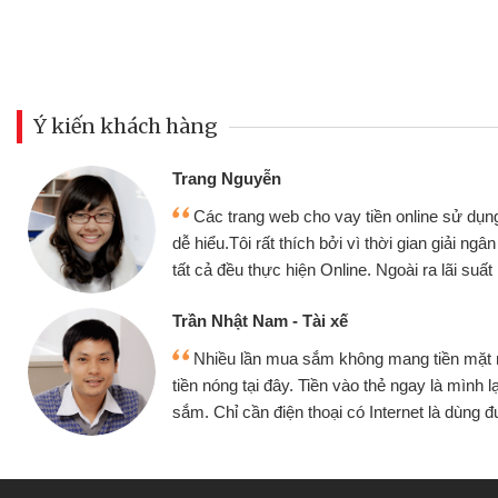
Ý kiến khách hàng
Đoàn Hữu Cảnh
Mình cần tiền gấp nên định cầm cố c
ện,
nhưng thật may đã có gói vay tiền bằn
chóng
không cần gặp mặt nên rất tiện lợi, sẽ gi
bè biết
Cấn Văn Lực - Tạp hóa
u vay
Tôi kinh doanh buôn bán nhỏ lẻ nhiều
ục mua
hàng, nhờ biết đến website qua bạn bè giớ
quyết được công việc của mình nhanh