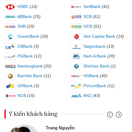
HSBC
(14)
SeABank
(42)
ABBank
(25)
SCB
(61)
SHB
(20)
OCB
(51)
OceanBank
(18)
Viet Capital Bank
(14)
CBBank
(3)
Saigonbank
(10)
PGBank
(12)
Nam A Bank
(20)
Kienlongbank
(20)
Shinhan Bank
(1)
BaoViet Bank
(11)
HDBank
(45)
GPBank
(3)
PVcomBank
(11)
NCB
(16)
ANZ
(43)
Ý kiến khách hàng
Trang Nguyễn