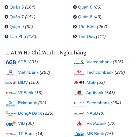
Quận 5
(164)
Quận 6
(86)
Quận 7
(151)
Quận 8
(43)
Quận 9
(62)
Tân Bình
(267)
Tân Phú
(123)
Thủ Đức
(111)
ATM Hồ Chí Minh - Ngân hàng
ACB
(201)
Vietcombank
(316)
VietinBank
(253)
Techcombank
(279)
BIDV
(150)
MSB
(53)
VPBank
(16)
Agribank
(341)
Eximbank
(92)
Sacombank
(254)
DongA Bank
(225)
NASB
(8)
VIB
(30)
VietABank
(30)
TP Bank
(14)
MB Bank
(75)