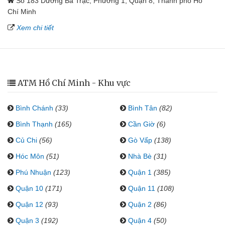
Số 183 Dương Bá Trạc, Phường 1, Quận 8, Thành phố Hồ
Chí Minh
Xem chi tiết
ATM Hồ Chí Minh - Khu vực
Bình Chánh
(33)
Bình Tân
(82)
Bình Thạnh
(165)
Cần Giờ
(6)
Củ Chi
(56)
Gò Vấp
(138)
Hóc Môn
(51)
Nhà Bè
(31)
Phú Nhuận
(123)
Quận 1
(385)
Quận 10
(171)
Quận 11
(108)
Quận 12
(93)
Quận 2
(86)
Quận 3
(192)
Quận 4
(50)