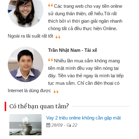
Các trang web cho vay tiền online
sử dụng thân thiện, dễ hiểu.Tôi rất
thích bởi vì thời gian giải ngân nhanh
chóng tất cả đều thực hiện Online.
thi
Ngoài ra lãi suất rất tốt
Trần Nhật Nam - Tài xế
Nhiều lần mua sắm không mang
tiền mặt mình đều vay tiền nóng tại
đây. Tiền vào thẻ ngay là mình lại tiếp
tục mua sắm. Chỉ cần điện thoại có
mì
Internet là dùng được
Có thể bạn quan tâm?
Vay 2 triệu online không cần gặp mặt
28/09 -
22