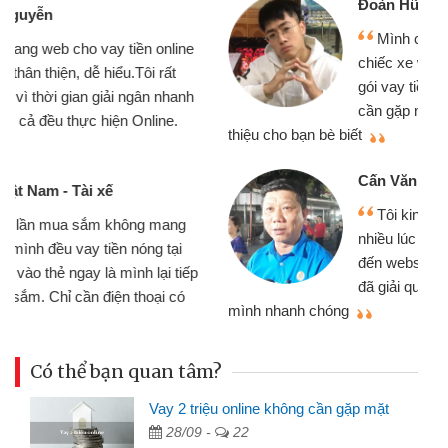
Đoàn Hữu Cảnh
Mình cần tiền gấp nên định cầm cố
chiếc xe wave nhưng thật may đã có
gói vay tiền bằng CMND online không
cần gặp mặt nên rất tiện lợi, sẽ giới
thiệu cho bạn bè biết
qu
Cấn Văn Lực - Tạp hóa
Tôi kinh doanh buôn bán nhỏ lẻ
nhiều lúc cần vốn nhập hàng, nhờ biết
đến website qua bạn bè giới thiệu tôi
đã giải quyết được công việc của
mình nhanh chóng
th
Có thể bạn quan tâm?
Vay 2 triệu online không cần gặp mặt
28/09 -
22