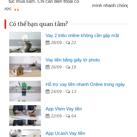
mình nhanh chóng
th
Có thể bạn quan tâm?
Vay 2 triệu online không cần gặp mặt
28/09 -
22
Vay tiền bằng giấy tờ photo
26/09 -
19
Hỗ trợ vay tiền nhanh Online trong ngày
24/09 -
13
App Vtien Vay tiền
22/09 -
64
App Ucash Vay tiền