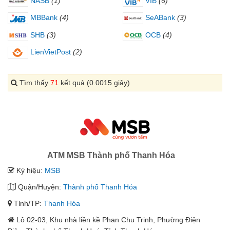
NASB
(1)
VIB
(6)
MBBank
(4)
SeABank
(3)
SHB
(3)
OCB
(4)
LienVietPost
(2)
Tìm thấy
71
kết quả (0.0015 giây)
ATM MSB Thành phố Thanh Hóa
Ký hiệu:
MSB
Quận/Huyện:
Thành phố Thanh Hóa
Tỉnh/TP:
Thanh Hóa
Lô 02-03, Khu nhà liền kề Phan Chu Trinh, Phường Điện