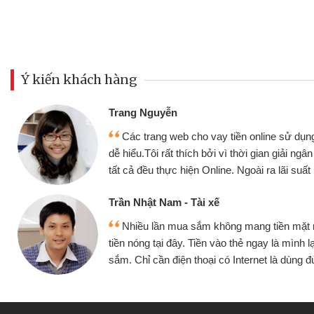
Ý kiến khách hàng
Đoàn Hữu Cảnh
Mình cần tiền gấ
ine sử dụng thân thiện,
nhưng thật may đã c
gian giải ngân nhanh chóng
không cần gặp mặt nên
ra lãi suất rất tốt
bè biết
Cấn Văn Lực - Tạp
g tiền mặt mình đều vay
Tôi kinh doanh bu
y là mình lại tiếp tục mua
hàng, nhờ biết đến we
et là dùng được
quyết được công vi