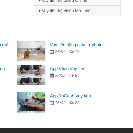
Vay tiền hộ chiếu Online
Vay tiền hộ chiếu Mới nhất
p mặt
 - Sinh viên
Vay tiền bằng giấy tờ photo
26/09 -
19
biết đến thông qua quảng cáo trên facebook. Tôi là
ên nên cần đóng tiền nhà, sinh nhật bạn bè, mà đọc
ong
App Vtien Vay tiền
ủ tục nhanh gọn nên tôi quyết định vay
22/09 -
64
nh Chánh
2 tuần các ngân hàng không ai cho vay. Trong khi
App YoCash Vay tiền
 triệu để giải quyết việc riêng, trong 1-2 ngày tôi trả
18/09 -
22
ôi. Cảm ơn đã giúp tôi kịp thời và nhanh chóng