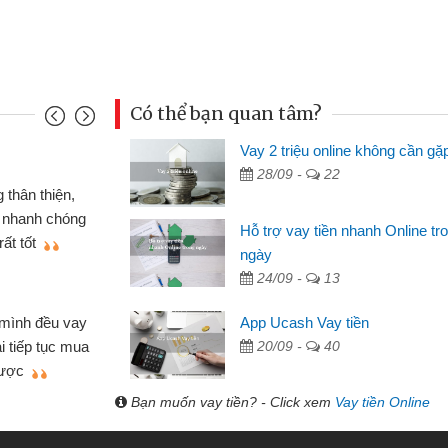
Có thể bạn quan tâm?
Vay 2 triệu online không cần gặ
Mai Lan
28/09 -
22
p nên định cầm cố chiếc xe wave
Tôi 
ó gói vay tiền bằng CMND online
sinh vi
Hỗ trợ vay tiền nhanh Online tr
 rất tiện lợi, sẽ giới thiệu cho bạn
thấy th
ngày
24/09 -
13
Lâm Mi
 hóa
Mất 
App Ucash Vay tiền
ôn bán nhỏ lẻ nhiều lúc cần vốn nhập
cần có 2
20/09 -
40
bsite qua bạn bè giới thiệu tôi đã giải
được th
ệc của mình nhanh chóng
Bạn muốn vay tiền? - Click xem
Vay tiền Online