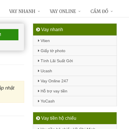
VAY NHANH
VAY ONLINE
CẦM ĐỒ
Vay nhanh
M
Vtien
Giấy tờ photo
Tính Lãi Suất Gởi
Ucash
Vay Online 247
ập nhật
Hỗ trợ vay tiền
YoCash
Vay tiền hộ chiếu