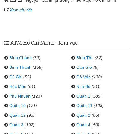
112-114 Nguyễn Oanh, phường 7, Gò Vấp, Hồ Chí Minh
Xem chi tiết
ATM Hồ Chí Minh - Khu vực
Bình Chánh
(33)
Bình Tân
(82)
Bình Thạnh
(165)
Cần Giờ
(6)
Củ Chi
(56)
Gò Vấp
(138)
Hóc Môn
(51)
Nhà Bè
(31)
Phú Nhuận
(123)
Quận 1
(385)
Quận 10
(171)
Quận 11
(108)
Quận 12
(93)
Quận 2
(86)
Quận 3
(192)
Quận 4
(50)