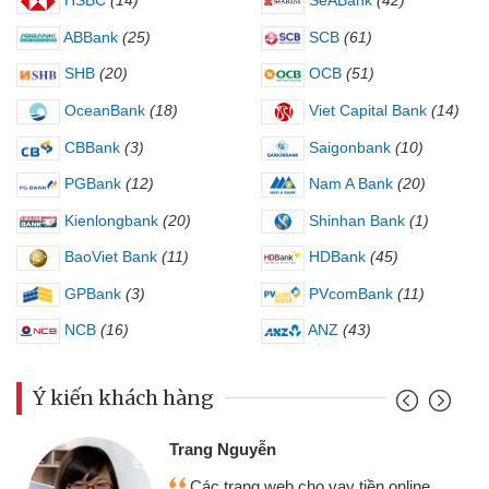
HSBC
(14)
SeABank
(42)
ABBank
(25)
SCB
(61)
SHB
(20)
OCB
(51)
OceanBank
(18)
Viet Capital Bank
(14)
CBBank
(3)
Saigonbank
(10)
PGBank
(12)
Nam A Bank
(20)
Kienlongbank
(20)
Shinhan Bank
(1)
BaoViet Bank
(11)
HDBank
(45)
GPBank
(3)
PVcomBank
(11)
NCB
(16)
ANZ
(43)
Ý kiến khách hàng
Trang Nguyễn
Các trang web cho vay tiền online