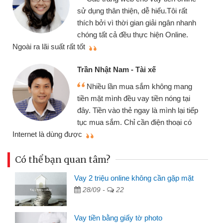
sử dụng thân thiện, dễ hiểu.Tôi rất
thích bởi vì thời gian giải ngân nhanh
chóng tất cả đều thực hiện Online.
thi
Ngoài ra lãi suất rất tốt
Trần Nhật Nam - Tài xế
Nhiều lần mua sắm không mang
tiền mặt mình đều vay tiền nóng tại
đây. Tiền vào thẻ ngay là mình lại tiếp
tục mua sắm. Chỉ cần điện thoại có
mì
Internet là dùng được
Có thể bạn quan tâm?
Vay 2 triệu online không cần gặp mặt
28/09 -
22
Vay tiền bằng giấy tờ photo