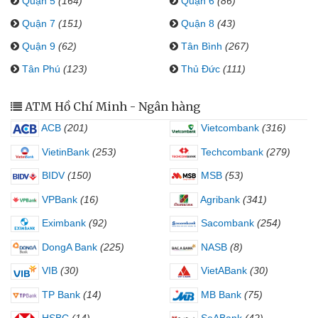
Quận 5
(164)
Quận 6
(86)
Quận 7
(151)
Quận 8
(43)
Quận 9
(62)
Tân Bình
(267)
Tân Phú
(123)
Thủ Đức
(111)
ATM Hồ Chí Minh - Ngân hàng
ACB
(201)
Vietcombank
(316)
VietinBank
(253)
Techcombank
(279)
BIDV
(150)
MSB
(53)
VPBank
(16)
Agribank
(341)
Eximbank
(92)
Sacombank
(254)
DongA Bank
(225)
NASB
(8)
VIB
(30)
VietABank
(30)
TP Bank
(14)
MB Bank
(75)