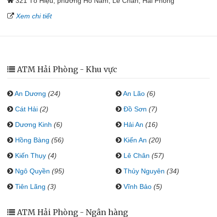
321 Tô Hiệu, phường Hồ Nam, Lê Chân, Hải Phòng
Xem chi tiết
ATM Hải Phòng - Khu vực
An Dương
(24)
An Lão
(6)
Cát Hải
(2)
Đồ Sơn
(7)
Dương Kinh
(6)
Hải An
(16)
Hồng Bàng
(56)
Kiến An
(20)
Kiến Thụy
(4)
Lê Chân
(57)
Ngô Quyền
(95)
Thủy Nguyên
(34)
Tiên Lãng
(3)
Vĩnh Bảo
(5)
ATM Hải Phòng - Ngân hàng