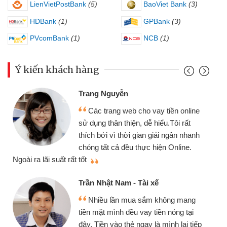
LienVietPostBank
(5)
BaoViet Bank
(3)
HDBank
(1)
GPBank
(3)
PVcomBank
(1)
NCB
(1)
Ý kiến khách hàng
Đoàn Hữu Cảnh
Mình cần tiền gấp 
b cho vay tiền online
chiếc xe wave nhưng t
ện, dễ hiểu.Tôi rất
gói vay tiền bằng CMN
i gian giải ngân nhanh
cần gặp mặt nên rất tiện
 thực hiện Online.
thiệu cho bạn bè biết
Cấn Văn Lực - Tạp h
- Tài xế
Tôi kinh doanh buôn
ua sắm không mang
nhiều lúc cần vốn nhập
u vay tiền nóng tại
đến website qua bạn bè 
ẻ ngay là mình lại tiếp