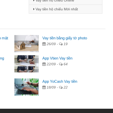
Vay tiền hộ chiếu Online
Vay tiền hộ chiếu Mới nhất
p mặt
inh viên
Vay tiền bằng giấy tờ photo
26/09 -
19
đến thông qua quảng cáo trên facebook. Tôi là
ên cần đóng tiền nhà, sinh nhật bạn bè, mà đọc
ong
App Vtien Vay tiền
c nhanh gọn nên tôi quyết định vay
22/09 -
64
Chánh
ần các ngân hàng không ai cho vay. Trong khi
App YoCash Vay tiền
ệu để giải quyết việc riêng, trong 1-2 ngày tôi trả
18/09 -
22
Cảm ơn đã giúp tôi kịp thời và nhanh chóng