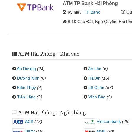
ATM TP Bank Hải Phòng
Ký hiệu:
TP Bank
Qu
8-10 Cầu Đất, Ngô Quyền, Hải P
ATM Hải Phòng - Khu vực
An Dương
(24)
An Lão
(6)
Dương Kinh
(6)
Hải An
(16)
Kiến Thụy
(4)
Lê Chân
(57)
Tiên Lãng
(3)
Vĩnh Bảo
(5)
ATM Hải Phòng - Ngân hàng
ACB
(12)
Vietcombank
(45)
BIDV
(18)
MSB
(20)