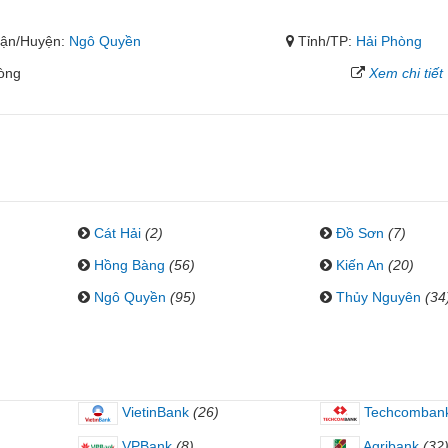
ận/Huyện:
Ngô Quyền
Tỉnh/TP:
Hải Phòng
hòng
Xem chi tiết
Cát Hải
(2)
Đồ Sơn
(7)
Hồng Bàng
(56)
Kiến An
(20)
Ngô Quyền
(95)
Thủy Nguyên
(34
VietinBank
(26)
Techcomban
VPBank
(8)
Agribank
(32