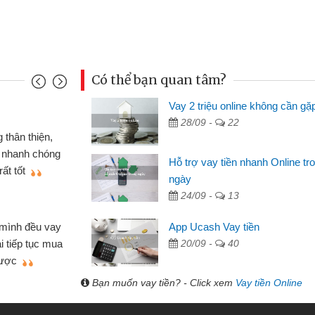
Có thể bạn quan tâm?
Vay 2 triệu online không cần gặ
Mai Lan - S
28/09 -
22
n định cầm cố chiếc xe wave
Tôi biết 
i vay tiền bằng CMND online
sinh viên n
Hỗ trợ vay tiền nhanh Online tr
 tiện lợi, sẽ giới thiệu cho bạn
thấy thủ tụ
ngày
24/09 -
13
Lâm Minh 
Mất 2 tu
App Ucash Vay tiền
án nhỏ lẻ nhiều lúc cần vốn nhập
cần có 2 tri
20/09 -
40
e qua bạn bè giới thiệu tôi đã giải
được thôi. 
ủa mình nhanh chóng
Bạn muốn vay tiền? - Click xem
Vay tiền Online