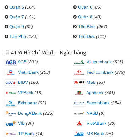
Quận 5
(164)
Quận 6
(86)
Quận 7
(151)
Quận 8
(43)
Quận 9
(62)
Tân Bình
(267)
Tân Phú
(123)
Thủ Đức
(111)
ATM Hồ Chí Minh - Ngân hàng
ACB
(201)
Vietcombank
(316)
VietinBank
(253)
Techcombank
(279)
BIDV
(150)
MSB
(53)
VPBank
(16)
Agribank
(341)
Eximbank
(92)
Sacombank
(254)
DongA Bank
(225)
NASB
(8)
VIB
(30)
VietABank
(30)
TP Bank
(14)
MB Bank
(75)