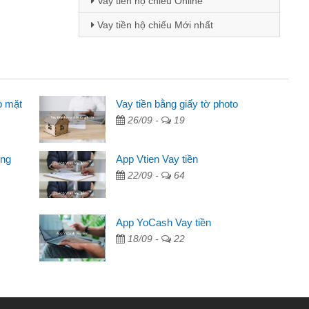
Vay tiền hộ chiếu Online
Vay tiền hộ chiếu Mới nhất
p mặt
 - Sinh viên
Vay tiền bằng giấy tờ photo
26/09 -
19
biết đến thông qua quảng cáo trên facebook. Tôi là
ên nên cần đóng tiền nhà, sinh nhật bạn bè, mà đọc
ong
App Vtien Vay tiền
ủ tục nhanh gọn nên tôi quyết định vay
22/09 -
64
nh Chánh
2 tuần các ngân hàng không ai cho vay. Trong khi
App YoCash Vay tiền
 triệu để giải quyết việc riêng, trong 1-2 ngày tôi trả
18/09 -
22
ôi. Cảm ơn đã giúp tôi kịp thời và nhanh chóng