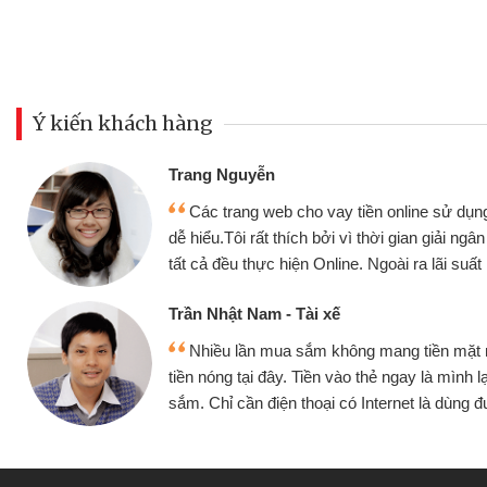
Ý kiến khách hàng
Đoàn Hữu Cảnh
Mình cần tiền gấ
ine sử dụng thân thiện,
nhưng thật may đã c
gian giải ngân nhanh chóng
không cần gặp mặt nên
ra lãi suất rất tốt
bè biết
Cấn Văn Lực - Tạp
g tiền mặt mình đều vay
Tôi kinh doanh bu
y là mình lại tiếp tục mua
hàng, nhờ biết đến we
et là dùng được
quyết được công vi