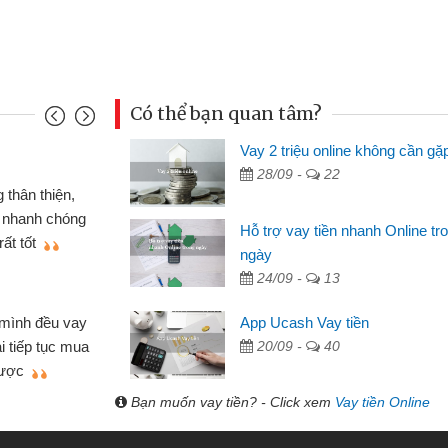
Có thể bạn quan tâm?
Vay 2 triệu online không cần gặ
Mai Lan
28/09 -
22
p nên định cầm cố chiếc xe wave
Tôi 
ó gói vay tiền bằng CMND online
sinh vi
Hỗ trợ vay tiền nhanh Online tr
 rất tiện lợi, sẽ giới thiệu cho bạn
thấy th
ngày
24/09 -
13
Lâm Mi
 hóa
Mất 
App Ucash Vay tiền
ôn bán nhỏ lẻ nhiều lúc cần vốn nhập
cần có 2
20/09 -
40
bsite qua bạn bè giới thiệu tôi đã giải
được th
ệc của mình nhanh chóng
Bạn muốn vay tiền? - Click xem
Vay tiền Online