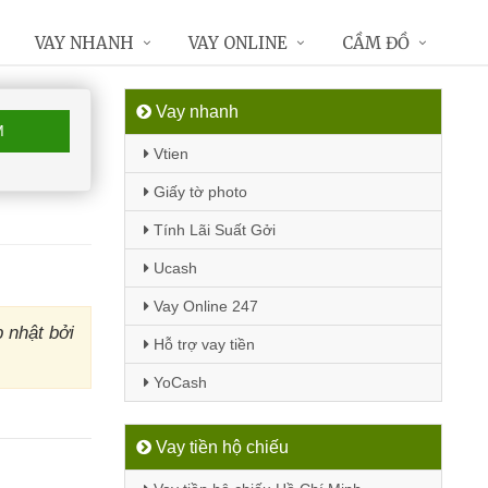
VAY NHANH
VAY ONLINE
CẦM ĐỒ
Vay nhanh
M
Vtien
Giấy tờ photo
Tính Lãi Suất Gởi
Ucash
Vay Online 247
 nhật bởi
Hỗ trợ vay tiền
YoCash
Vay tiền hộ chiếu