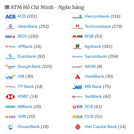
ATM Hồ Chí Minh - Ngân hàng
ACB
(201)
Vietcombank
(316)
VietinBank
(253)
Techcombank
(279)
BIDV
(150)
MSB
(53)
VPBank
(16)
Agribank
(341)
Eximbank
(92)
Sacombank
(254)
DongA Bank
(225)
NASB
(8)
VIB
(30)
VietABank
(30)
TP Bank
(14)
MB Bank
(75)
HSBC
(14)
SeABank
(42)
ABBank
(25)
SCB
(61)
SHB
(20)
OCB
(51)
OceanBank
(18)
Viet Capital Bank
(14)