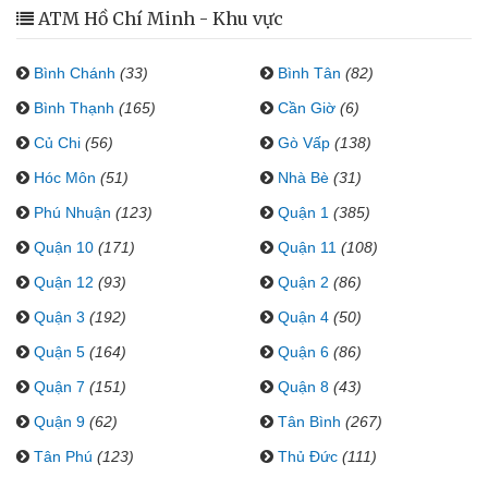
ATM Hồ Chí Minh - Khu vực
Bình Chánh
(33)
Bình Tân
(82)
Bình Thạnh
(165)
Cần Giờ
(6)
Củ Chi
(56)
Gò Vấp
(138)
Hóc Môn
(51)
Nhà Bè
(31)
Phú Nhuận
(123)
Quận 1
(385)
Quận 10
(171)
Quận 11
(108)
Quận 12
(93)
Quận 2
(86)
Quận 3
(192)
Quận 4
(50)
Quận 5
(164)
Quận 6
(86)
Quận 7
(151)
Quận 8
(43)
Quận 9
(62)
Tân Bình
(267)
Tân Phú
(123)
Thủ Đức
(111)