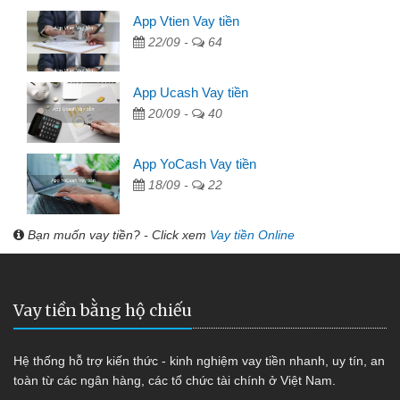
App Vtien Vay tiền
22/09 -
64
App Ucash Vay tiền
20/09 -
40
App YoCash Vay tiền
18/09 -
22
Bạn muốn vay tiền? - Click xem
Vay tiền Online
Vay tiền bằng hộ chiếu
Hệ thống hỗ trợ kiến thức - kinh nghiệm vay tiền nhanh, uy tín, an
toàn từ các ngân hàng, các tổ chức tài chính ở Việt Nam.