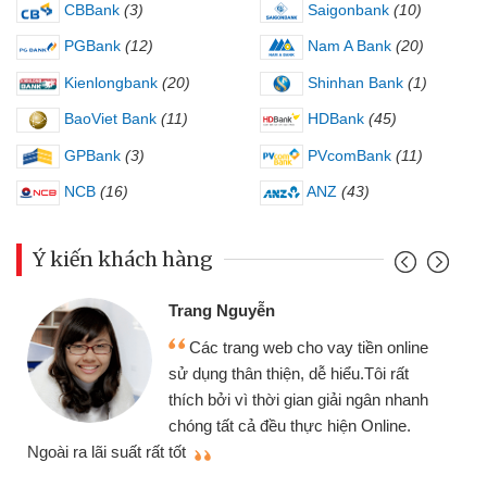
CBBank
(3)
Saigonbank
(10)
PGBank
(12)
Nam A Bank
(20)
Kienlongbank
(20)
Shinhan Bank
(1)
BaoViet Bank
(11)
HDBank
(45)
GPBank
(3)
PVcomBank
(11)
NCB
(16)
ANZ
(43)
Ý kiến khách hàng
Trang Nguyễn
Các trang web cho vay tiền online
sử dụng thân thiện, dễ hiểu.Tôi rất
thích bởi vì thời gian giải ngân nhanh
chóng tất cả đều thực hiện Online.
thi
Ngoài ra lãi suất rất tốt