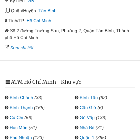
Ký hiệu:
VIB
Quận/Huyện:
Tân Bình
Tỉnh/TP:
Hồ Chí Minh
Số 2 đường Trường Sơn, Phường 2, Quận Tân Bình, Thành
phố Hồ Chí Minh
Xem chi tiết
ATM Hồ Chí Minh - Khu vực
Bình Chánh
(33)
Bình Tân
(82)
Bình Thạnh
(165)
Cần Giờ
(6)
Củ Chi
(56)
Gò Vấp
(138)
Hóc Môn
(51)
Nhà Bè
(31)
Phú Nhuận
(123)
Quận 1
(385)