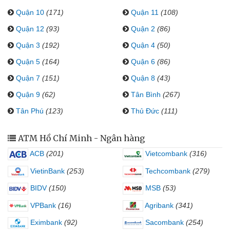
Quận 10
(171)
Quận 11
(108)
Quận 12
(93)
Quận 2
(86)
Quận 3
(192)
Quận 4
(50)
Quận 5
(164)
Quận 6
(86)
Quận 7
(151)
Quận 8
(43)
Quận 9
(62)
Tân Bình
(267)
Tân Phú
(123)
Thủ Đức
(111)
ATM Hồ Chí Minh - Ngân hàng
ACB
(201)
Vietcombank
(316)
VietinBank
(253)
Techcombank
(279)
BIDV
(150)
MSB
(53)
VPBank
(16)
Agribank
(341)
Eximbank
(92)
Sacombank
(254)