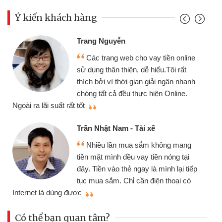
Ý kiến khách hàng
Đoàn Hữu Cảnh
Mình cần tiền gấp nên 
o vay tiền online
chiếc xe wave nhưng thật
dễ hiểu.Tôi rất
gói vay tiền bằng CMND o
an giải ngân nhanh
cần gặp mặt nên rất tiện lợi
ực hiện Online.
thiệu cho bạn bè biết
Cấn Văn Lực - Tạp hóa
i xế
Tôi kinh doanh buôn bán
sắm không mang
nhiều lúc cần vốn nhập hàn
ay tiền nóng tại
đến website qua bạn bè giới
ay là mình lại tiếp
đã giải quyết được công v
n điện thoại có
mình nhanh chóng
Có thể bạn quan tâm?