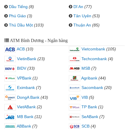
Dầu Tiếng
(8)
Dĩ An
(77)
Phú Giáo
(3)
Tân Uyên
(53)
Thủ Dầu Một
(103)
Thuận An
(85)
ATM Bình Dương - Ngân hàng
ACB
(10)
Vietcombank
(105)
VietinBank
(23)
Techcombank
(4)
BIDV
(33)
MSB
(7)
VPBank
(1)
Agribank
(44)
Eximbank
(7)
Sacombank
(20)
DongA Bank
(43)
VIB
(5)
VietABank
(2)
TP Bank
(1)
MB Bank
(11)
SeABank
(7)
ABBank
(7)
SCB
(4)