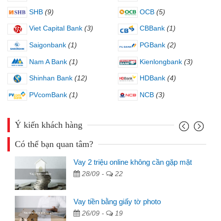
SHB
(9)
OCB
(5)
Viet Capital Bank
(3)
CBBank
(1)
Saigonbank
(1)
PGBank
(2)
Nam A Bank
(1)
Kienlongbank
(3)
Shinhan Bank
(12)
HDBank
(4)
PVcomBank
(1)
NCB
(3)
Ý kiến khách hàng
Có thể bạn quan tâm?
Vay 2 triệu online không cần gặp mặt
28/09 -
22
Vay tiền bằng giấy tờ photo
26/09 -
19