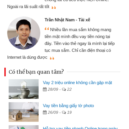
thi
Ngoài ra lãi suất rất tốt
Trần Nhật Nam - Tài xế
Nhiều lần mua sắm không mang
tiền mặt mình đều vay tiền nóng tại
đây. Tiền vào thẻ ngay là mình lại tiếp
tục mua sắm. Chỉ cần điện thoại có
mì
Internet là dùng được
Có thể bạn quan tâm?
Vay 2 triệu online không cần gặp mặt
28/09 -
22
Vay tiền bằng giấy tờ photo
26/09 -
19
Hỗ trợ vay tiền nhanh Online trong ngày