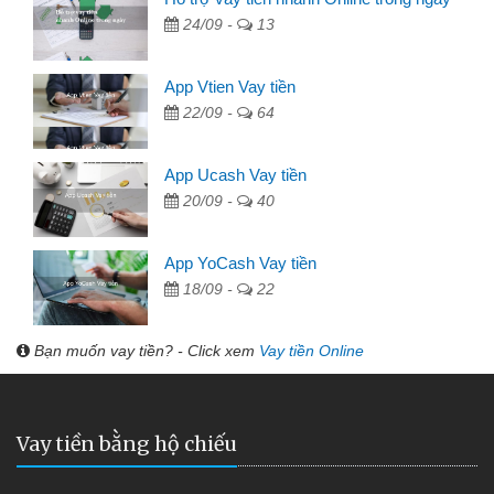
24/09 -
13
App Vtien Vay tiền
22/09 -
64
App Ucash Vay tiền
20/09 -
40
App YoCash Vay tiền
18/09 -
22
Bạn muốn vay tiền? - Click xem
Vay tiền Online
Vay tiền bằng hộ chiếu