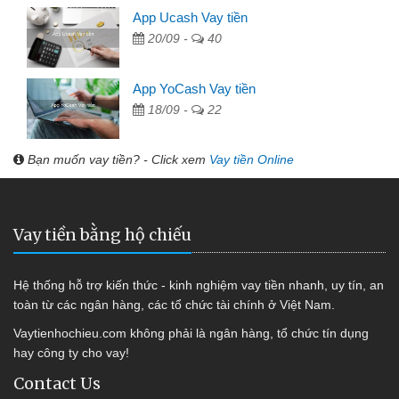
App Ucash Vay tiền
20/09 -
40
App YoCash Vay tiền
18/09 -
22
Bạn muốn vay tiền? - Click xem
Vay tiền Online
Vay tiền bằng hộ chiếu
Hệ thống hỗ trợ kiến thức - kinh nghiệm vay tiền nhanh, uy tín, an
toàn từ các ngân hàng, các tổ chức tài chính ở Việt Nam.
Vaytienhochieu.com không phải là ngân hàng, tổ chức tín dụng
hay công ty cho vay!
Contact Us