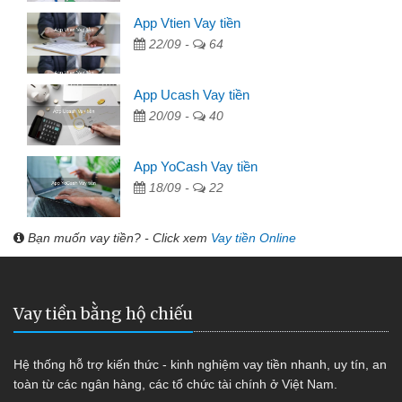
App Vtien Vay tiền
22/09 -
64
App Ucash Vay tiền
20/09 -
40
App YoCash Vay tiền
18/09 -
22
Bạn muốn vay tiền? - Click xem
Vay tiền Online
Vay tiền bằng hộ chiếu
Hệ thống hỗ trợ kiến thức - kinh nghiệm vay tiền nhanh, uy tín, an
toàn từ các ngân hàng, các tổ chức tài chính ở Việt Nam.