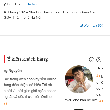
Tỉnh/Thành:
Hà Nội
Phòng 102 – Nhà D5, Đường Trần Thái Tông, Quận Cầu
Giấy, Thành phố Hà Nội
Xem chi tiết
Ý kiến khách hàng
Đoàn Hữu Cảnh
Mình cần tiền gấp nên định cầm cố
chiếc xe wave nhưng thật may đã có
gói vay tiền bằng CMND online không
cần gặp mặt nên rất tiện lợi, sẽ giới
thiệu cho bạn bè biết
qu