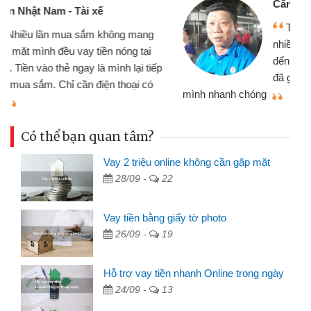
Cấn Văn Lực - Tạp hóa
Tôi kinh doanh buôn bán nhỏ lẻ
nhiều lúc cần vốn nhập hàng, nhờ biết
đến website qua bạn bè giới thiệu tôi
đã giải quyết được công việc của
mình nhanh chóng
th
Có thể bạn quan tâm?
Vay 2 triệu online không cần gặp mặt
28/09 -
22
Vay tiền bằng giấy tờ photo
26/09 -
19
Hỗ trợ vay tiền nhanh Online trong ngày
24/09 -
13