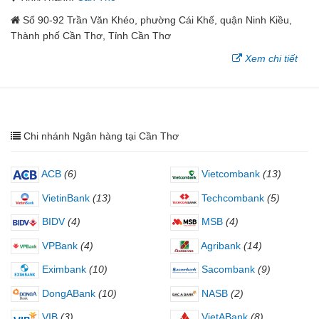
Số 90-92 Trần Văn Khéo, phường Cái Khế, quận Ninh Kiều,
Thành phố Cần Thơ, Tỉnh Cần Thơ
Xem chi tiết
Chi nhánh Ngân hàng tại Cần Thơ
ACB
(6)
Vietcombank
(13)
VietinBank
(13)
Techcombank
(5)
BIDV
(4)
MSB
(4)
VPBank
(4)
Agribank
(14)
Eximbank
(10)
Sacombank
(9)
DongABank
(10)
NASB
(2)
VIB
(3)
VietABank
(8)