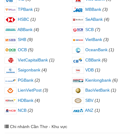
TPBank
(1)
MBBank
(3)
HSBC
(1)
SeABank
(4)
ABBank
(4)
SCB
(7)
SHB
(9)
VietBank
(3)
OCB
(5)
OceanBank
(1)
VietCapitalBank
(1)
CBBank
(6)
Saigonbank
(4)
VDB
(1)
PGBank
(2)
Kienlongbank
(6)
LienVietPost
(3)
BaoVietBank
(1)
HDBank
(4)
SBV
(1)
NCB
(2)
ANZ
(1)
Chi nhánh Cần Thơ - Khu vực