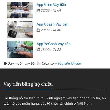
App Vtien Vay tiền
22/09 -
64
App Ucash Vay tiền
20/09 -
40
App YoCash Vay tiền
18/09 -
22
Bạn muốn vay tiền? - Click xem
Vay tiền Online
Vay tiền bằng hộ chiếu
Hệ thống hỗ trợ kiến thức - kinh nghiệm vay tiền nhanh, uy tín, an
toàn từ các ngân hàng, các tổ chức tài chính ở Việt Nam.