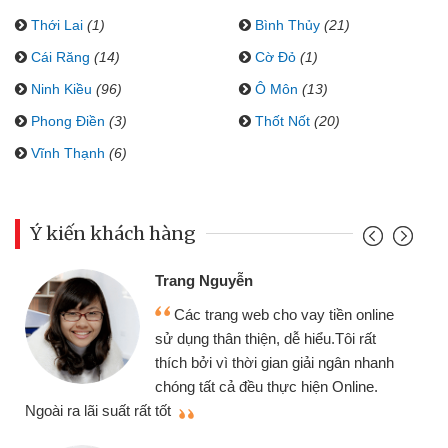
Thới Lai
(1)
Bình Thủy
(21)
Cái Răng
(14)
Cờ Đỏ
(1)
Ninh Kiều
(96)
Ô Môn
(13)
Phong Điền
(3)
Thốt Nốt
(20)
Vĩnh Thạnh
(6)
Ý kiến khách hàng
Trang Nguyễn
Các trang web cho vay tiền online
sử dụng thân thiện, dễ hiểu.Tôi rất
thích bởi vì thời gian giải ngân nhanh
chóng tất cả đều thực hiện Online.
thi
Ngoài ra lãi suất rất tốt