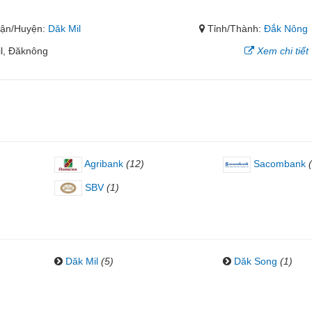
ận/Huyện:
Dăk Mil
Tỉnh/Thành:
Đắk Nông
l, Đăknông
Xem chi tiết
Agribank
(12)
Sacombank
SBV
(1)
Dăk Mil
(5)
Dăk Song
(1)