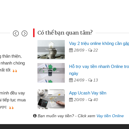
Có thể bạn quan tâm?
Vay 2 triệu online không cần gặ
Mai Lan
28/09 -
22
p nên định cầm cố chiếc xe wave
Tôi 
ó gói vay tiền bằng CMND online
sinh vi
Hỗ trợ vay tiền nhanh Online tr
 rất tiện lợi, sẽ giới thiệu cho bạn
thấy th
ngày
24/09 -
13
Lâm Mi
 hóa
Mất 
App Ucash Vay tiền
ôn bán nhỏ lẻ nhiều lúc cần vốn nhập
cần có 2
20/09 -
40
bsite qua bạn bè giới thiệu tôi đã giải
được th
ệc của mình nhanh chóng
Bạn muốn vay tiền? - Click xem
Vay tiền Online