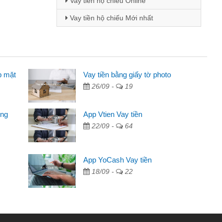
Vay tiền hộ chiếu Online
Vay tiền hộ chiếu Mới nhất
p mặt
 - Sinh viên
Vay tiền bằng giấy tờ photo
26/09 -
19
biết đến thông qua quảng cáo trên facebook. Tôi là
ên nên cần đóng tiền nhà, sinh nhật bạn bè, mà đọc
ong
App Vtien Vay tiền
ủ tục nhanh gọn nên tôi quyết định vay
22/09 -
64
nh Chánh
2 tuần các ngân hàng không ai cho vay. Trong khi
App YoCash Vay tiền
 triệu để giải quyết việc riêng, trong 1-2 ngày tôi trả
18/09 -
22
ôi. Cảm ơn đã giúp tôi kịp thời và nhanh chóng