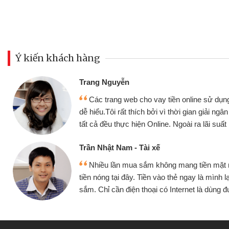
Ý kiến khách hàng
Đoàn Hữu Cảnh
Mình cần tiền gấ
ine sử dụng thân thiện,
nhưng thật may đã c
gian giải ngân nhanh chóng
không cần gặp mặt nên
ra lãi suất rất tốt
bè biết
Cấn Văn Lực - Tạp
g tiền mặt mình đều vay
Tôi kinh doanh bu
y là mình lại tiếp tục mua
hàng, nhờ biết đến we
et là dùng được
quyết được công vi