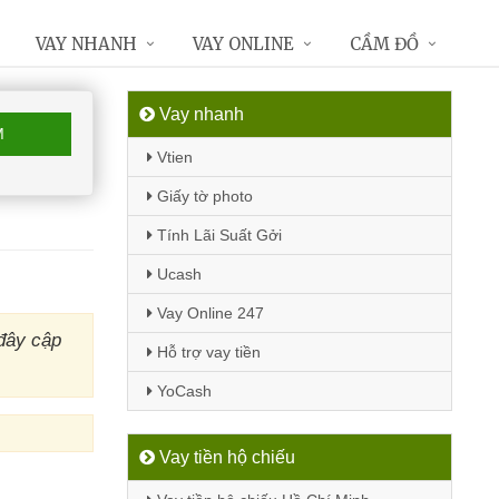
VAY NHANH
VAY ONLINE
CẦM ĐỒ
Vay nhanh
M
Vtien
Giấy tờ photo
Tính Lãi Suất Gởi
Ucash
Vay Online 247
đây cập
Hỗ trợ vay tiền
YoCash
Vay tiền hộ chiếu