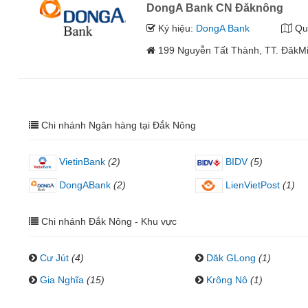
DongA Bank CN Đăknông
Ký hiệu:
DongA Bank
Qu
199 Nguyễn Tất Thành, TT. ĐăkMi
Chi nhánh Ngân hàng tại Đắk Nông
VietinBank
(2)
BIDV
(5)
DongABank
(2)
LienVietPost
(1)
Chi nhánh Đắk Nông - Khu vực
Cư Jút
(4)
Dăk GLong
(1)
Gia Nghĩa
(15)
Krông Nô
(1)