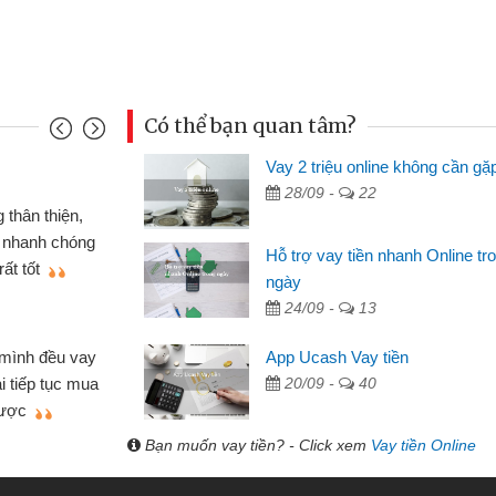
Có thể bạn quan tâm?
Vay 2 triệu online không cần gặ
Mai Lan
28/09 -
22
p nên định cầm cố chiếc xe wave
Tôi 
ó gói vay tiền bằng CMND online
sinh vi
Hỗ trợ vay tiền nhanh Online tr
 rất tiện lợi, sẽ giới thiệu cho bạn
thấy th
ngày
24/09 -
13
Lâm Mi
 hóa
Mất 
App Ucash Vay tiền
ôn bán nhỏ lẻ nhiều lúc cần vốn nhập
cần có 2
20/09 -
40
bsite qua bạn bè giới thiệu tôi đã giải
được th
ệc của mình nhanh chóng
Bạn muốn vay tiền? - Click xem
Vay tiền Online