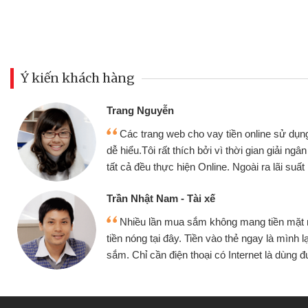
Ý kiến khách hàng
Đoàn Hữu Cảnh
Mình cần tiền gấ
ine sử dụng thân thiện,
nhưng thật may đã c
gian giải ngân nhanh chóng
không cần gặp mặt nên
ra lãi suất rất tốt
bè biết
Cấn Văn Lực - Tạp
g tiền mặt mình đều vay
Tôi kinh doanh bu
y là mình lại tiếp tục mua
hàng, nhờ biết đến we
et là dùng được
quyết được công vi