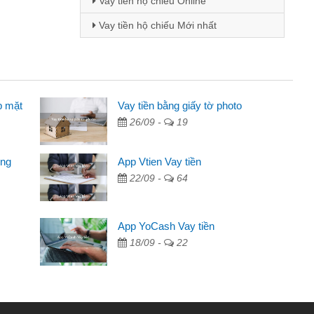
Vay tiền hộ chiếu Online
Vay tiền hộ chiếu Mới nhất
p mặt
 - Sinh viên
Vay tiền bằng giấy tờ photo
26/09 -
19
biết đến thông qua quảng cáo trên facebook. Tôi là
ên nên cần đóng tiền nhà, sinh nhật bạn bè, mà đọc
ong
App Vtien Vay tiền
ủ tục nhanh gọn nên tôi quyết định vay
22/09 -
64
nh Chánh
2 tuần các ngân hàng không ai cho vay. Trong khi
App YoCash Vay tiền
 triệu để giải quyết việc riêng, trong 1-2 ngày tôi trả
18/09 -
22
ôi. Cảm ơn đã giúp tôi kịp thời và nhanh chóng