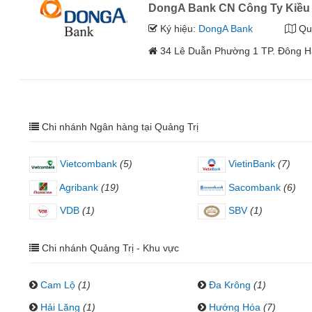
DongA Bank CN Công Ty Kiều 
Ký hiệu:
DongA Bank
Qu
34 Lê Duẫn Phường 1 TP. Đông Hà,
Chi nhánh Ngân hàng tại Quảng Trị
Vietcombank
(5)
VietinBank
(7)
Agribank
(19)
Sacombank
(6)
VDB
(1)
SBV
(1)
Chi nhánh Quảng Trị - Khu vực
Cam Lộ
(1)
Đa Krông
(1)
Hải Lăng
(1)
Hướng Hóa
(7)