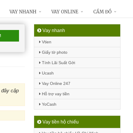
VAY NHANH
VAY ONLINE
CẦM ĐỒ
Vay nhanh
M
Vtien
Giấy tờ photo
Tính Lãi Suất Gởi
Ucash
Vay Online 247
 đây cập
Hỗ trợ vay tiền
YoCash
Vay tiền hộ chiếu