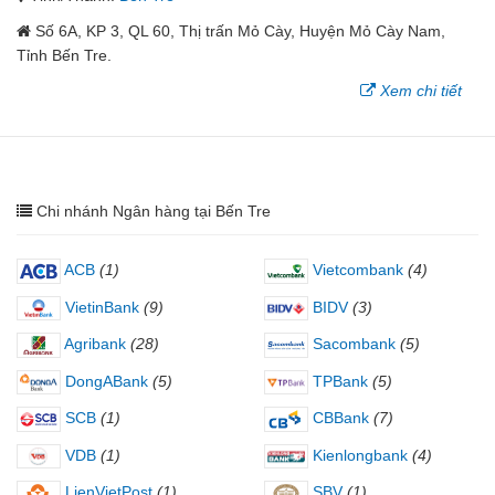
Số 6A, KP 3, QL 60, Thị trấn Mỏ Cày, Huyện Mỏ Cày Nam,
Tỉnh Bến Tre.
Xem chi tiết
Chi nhánh Ngân hàng tại Bến Tre
ACB
(1)
Vietcombank
(4)
VietinBank
(9)
BIDV
(3)
Agribank
(28)
Sacombank
(5)
DongABank
(5)
TPBank
(5)
SCB
(1)
CBBank
(7)
VDB
(1)
Kienlongbank
(4)
LienVietPost
(1)
SBV
(1)