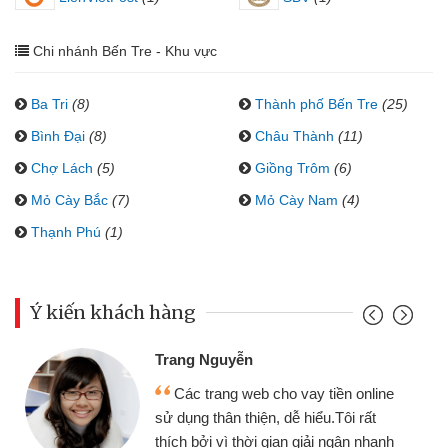
Chi nhánh Bến Tre - Khu vực
Ba Tri
(8)
Thành phố Bến Tre
(25)
Bình Đại
(8)
Châu Thành
(11)
Chợ Lách
(5)
Giồng Trôm
(6)
Mỏ Cày Bắc
(7)
Mỏ Cày Nam
(4)
Thạnh Phú
(1)
Ý kiến khách hàng
Trang Nguyễn
Các trang web cho vay tiền online
sử dụng thân thiện, dễ hiểu.Tôi rất
thích bởi vì thời gian giải ngân nhanh