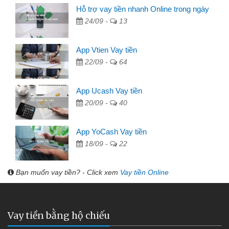
Hỗ trợ vay tiền nhanh Online trong ngày
24/09 -
13
App Vtien Vay tiền
22/09 -
64
App Ucash Vay tiền
20/09 -
40
App YoCash Vay tiền
18/09 -
22
Bạn muốn vay tiền? - Click xem
Vay tiền Online
Vay tiền bằng hộ chiếu