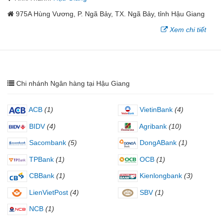
975A Hùng Vương, P. Ngã Bảy, TX. Ngã Bảy, tỉnh Hậu Giang
Xem chi tiết
Chi nhánh Ngân hàng tại Hậu Giang
ACB
(1)
VietinBank
(4)
BIDV
(4)
Agribank
(10)
Sacombank
(5)
DongABank
(1)
TPBank
(1)
OCB
(1)
CBBank
(1)
Kienlongbank
(3)
LienVietPost
(4)
SBV
(1)
NCB
(1)