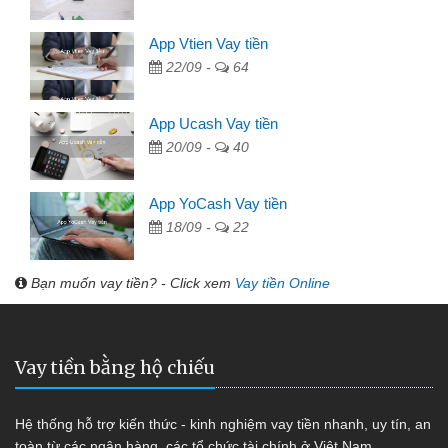
App Vtien Vay tiền
22/09 -
64
App Ucash Vay tiền
20/09 -
40
App YoCash Vay tiền
18/09 -
22
Bạn muốn vay tiền? - Click xem
Vay tiền Online
Vay tiền bằng hộ chiếu
Hệ thống hỗ trợ kiến thức - kinh nghiệm vay tiền nhanh, uy tín, an
toàn từ các ngân hàng, các tổ chức tài chính ở Việt Nam.