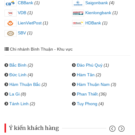
CBBank
(1)
Saigonbank
(4)
VDB
(1)
Kienlongbank
(1)
LienVietPost
(1)
HDBank
(1)
SBV
(1)
Chi nhánh Bình Thuận - Khu vực
Bắc Bình
(2)
Đảo Phú Quý
(1)
Đức Linh
(4)
Hàm Tân
(2)
Hàm Thuận Bắc
(2)
Hàm Thuận Nam
(3)
La Gi
(8)
Phan Thiết
(36)
Tánh Linh
(2)
Tuy Phong
(4)
Ý kiến khách hàng