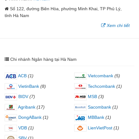
Số 122, đường Biên Hòa, phường Minh Khai, TP Phủ Lý,
tỉnh Hà Nam
Xem chi tiết
Chi nhánh Ngân hàng tại Hà Nam
ACB
(1)
Vietcombank
(5)
VietinBank
(8)
Techcombank
(1)
BIDV
(7)
MSB
(3)
Agribank
(17)
Sacombank
(1)
DongABank
(1)
MBBank
(1)
VDB
(1)
LienVietPost
(1)
SBV
(1)