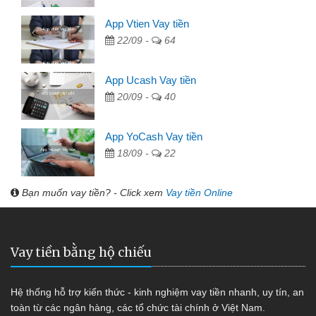
App Vtien Vay tiền
22/09 -
64
App Ucash Vay tiền
20/09 -
40
App YoCash Vay tiền
18/09 -
22
Bạn muốn vay tiền? - Click xem
Vay tiền Online
Vay tiền bằng hộ chiếu
Hệ thống hỗ trợ kiến thức - kinh nghiệm vay tiền nhanh, uy tín, an
toàn từ các ngân hàng, các tổ chức tài chính ở Việt Nam.