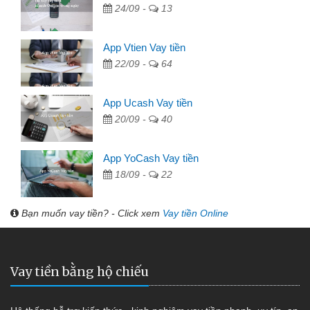
24/09 -
13
App Vtien Vay tiền
22/09 -
64
App Ucash Vay tiền
20/09 -
40
App YoCash Vay tiền
18/09 -
22
Bạn muốn vay tiền? - Click xem
Vay tiền Online
Vay tiền bằng hộ chiếu