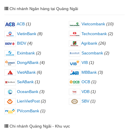
Chi nhánh Ngân hàng tại Quảng Ngãi
ACB
(1)
Vietcombank
(10)
VietinBank
(8)
Techcombank
(2)
BIDV
(4)
Agribank
(26)
Eximbank
(2)
Sacombank
(2)
DongABank
(4)
VIB
(1)
VietABank
(6)
MBBank
(3)
SeABank
(1)
OCB
(1)
OceanBank
(3)
VDB
(1)
LienVietPost
(2)
SBV
(1)
PVcomBank
(1)
Chi nhánh Quảng Ngãi - Khu vực