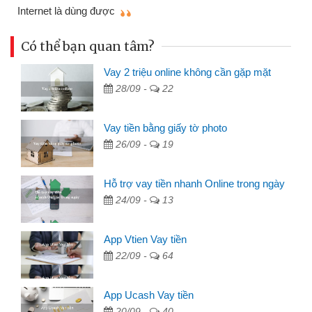
mì
Internet là dùng được
Có thể bạn quan tâm?
Vay 2 triệu online không cần gặp mặt
28/09 -
22
Vay tiền bằng giấy tờ photo
26/09 -
19
Hỗ trợ vay tiền nhanh Online trong ngày
24/09 -
13
App Vtien Vay tiền
22/09 -
64
App Ucash Vay tiền
20/09 -
40