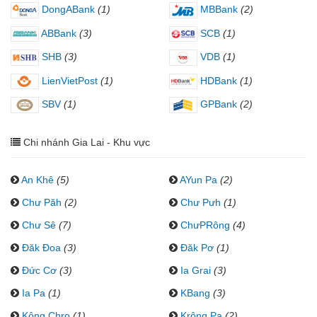
DongABank
(1)
MBBank
(2)
ABBank
(3)
SCB
(1)
SHB
(3)
VDB
(1)
LienVietPost
(1)
HDBank
(1)
SBV
(1)
GPBank
(2)
Chi nhánh Gia Lai - Khu vực
An Khê
(5)
AYun Pa
(2)
Chư Păh
(2)
Chư Pưh
(1)
Chư Sê
(7)
ChưPRông
(4)
Đăk Đoa
(3)
Đăk Pơ
(1)
Đức Cơ
(3)
Ia Grai
(3)
Ia Pa
(1)
KBang
(3)
Kông Chro
(1)
Krông Pa
(2)