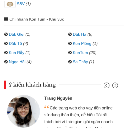
SBV
(1)
Chi nhánh Kon Tum - Khu vực
Đăk Glei
(1)
Đăk Hà
(5)
Đăk Tô
(4)
Kon Plông
(1)
Kon Rẫy
(1)
KonTum
(20)
Ngọc Hồi
(4)
Sa Thầy
(1)
Ý kiến khách hàng
Trang Nguyễn
Các trang web cho vay tiền online
sử dụng thân thiện, dễ hiểu.Tôi rất
thích bởi vì thời gian giải ngân nhanh