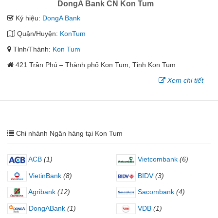
DongA Bank CN Kon Tum
Ký hiệu:
DongA Bank
Quận/Huyện:
KonTum
Tỉnh/Thành:
Kon Tum
421 Trần Phú – Thành phố Kon Tum, Tỉnh Kon Tum
Xem chi tiết
Chi nhánh Ngân hàng tại Kon Tum
ACB
(1)
Vietcombank
(6)
VietinBank
(8)
BIDV
(3)
Agribank
(12)
Sacombank
(4)
DongABank
(1)
VDB
(1)