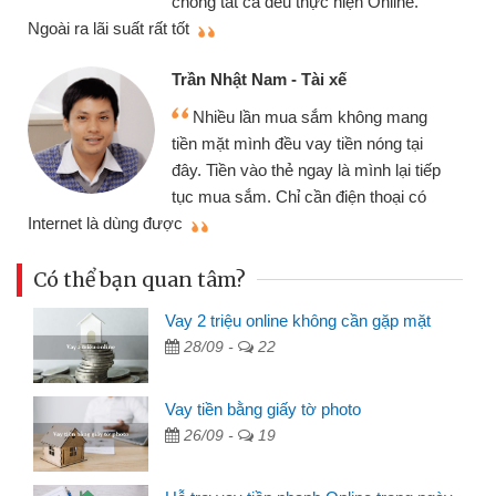
chóng tất cả đều thực hiện Online.
thi
Ngoài ra lãi suất rất tốt
Trần Nhật Nam - Tài xế
Nhiều lần mua sắm không mang
tiền mặt mình đều vay tiền nóng tại
đây. Tiền vào thẻ ngay là mình lại tiếp
tục mua sắm. Chỉ cần điện thoại có
mì
Internet là dùng được
Có thể bạn quan tâm?
Vay 2 triệu online không cần gặp mặt
28/09 -
22
Vay tiền bằng giấy tờ photo
26/09 -
19