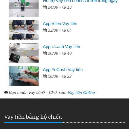
Hỗ trợ vay tiền nhanh Online trong ngày
24/09 -
13
App Vtien Vay tiền
22/09 -
64
App Ucash Vay tiền
20/09 -
40
App YoCash Vay tiền
18/09 -
22
Bạn muốn vay tiền? - Click xem
Vay tiền Online
Vay tiền bằng hộ chiếu