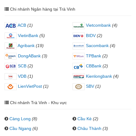
Chi nhánh Ngân hàng tại Trà Vinh
ACB
(1)
Vietcombank
(4)
VietinBank
(5)
BIDV
(2)
Agribank
(19)
Sacombank
(4)
DongABank
(3)
TPBank
(2)
SCB
(2)
CBBank
(2)
VDB
(1)
Kienlongbank
(4)
LienVietPost
(1)
SBV
(1)
Chi nhánh Trà Vinh - Khu vực
Càng Long
(8)
Cầu Kè
(2)
Cầu Ngang
(6)
Châu Thành
(3)