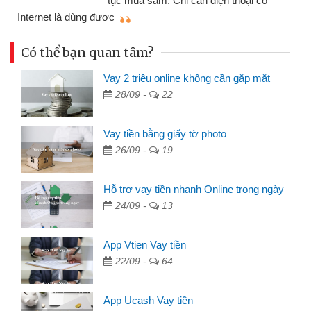
tục mua sắm. Chỉ cần điện thoại có
mì
Internet là dùng được
Có thể bạn quan tâm?
Vay 2 triệu online không cần gặp mặt
28/09 -
22
Vay tiền bằng giấy tờ photo
26/09 -
19
Hỗ trợ vay tiền nhanh Online trong ngày
24/09 -
13
App Vtien Vay tiền
22/09 -
64
App Ucash Vay tiền