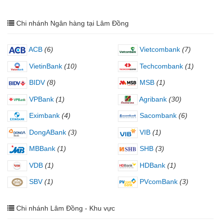
Chi nhánh Ngân hàng tại Lâm Đồng
ACB
(6)
Vietcombank
(7)
VietinBank
(10)
Techcombank
(1)
BIDV
(8)
MSB
(1)
VPBank
(1)
Agribank
(30)
Eximbank
(4)
Sacombank
(6)
DongABank
(3)
VIB
(1)
MBBank
(1)
SHB
(3)
VDB
(1)
HDBank
(1)
SBV
(1)
PVcomBank
(3)
Chi nhánh Lâm Đồng - Khu vực