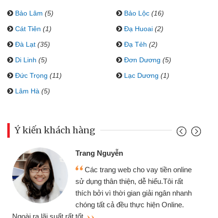
Bảo Lâm
(5)
Bảo Lộc
(16)
Cát Tiên
(1)
Đạ Huoai
(2)
Đà Lạt
(35)
Đạ Tẻh
(2)
Di Linh
(5)
Đơn Dương
(5)
Đức Trọng
(11)
Lạc Dương
(1)
Lâm Hà
(5)
Ý kiến khách hàng
Trang Nguyễn
Các trang web cho vay tiền online
sử dụng thân thiện, dễ hiểu.Tôi rất
thích bởi vì thời gian giải ngân nhanh
chóng tất cả đều thực hiện Online.
thi
Ngoài ra lãi suất rất tốt