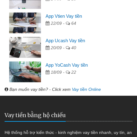
App Vtien Vay tiền
22/09 -
64
App Ucash Vay tiền
20/09 -
40
App YoCash Vay tiền
18/09 -
22
Bạn muốn vay tiền? - Click xem
Vay tiền Online
Vay tiền bằng hộ chiếu
Hệ thống hỗ trợ kiến thức - kinh nghiệm vay tiền nhanh, uy tín, an