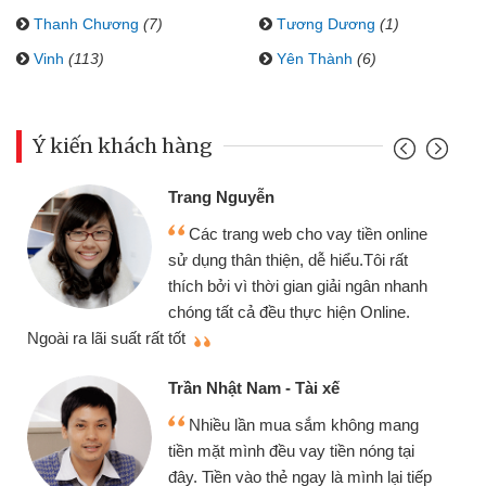
Thanh Chương
(7)
Tương Dương
(1)
Vinh
(113)
Yên Thành
(6)
Ý kiến khách hàng
Đoàn Hữu Cảnh
Mình cần tiền gấp nên định cầm cố
e
chiếc xe wave nhưng thật may đã có
gói vay tiền bằng CMND online không
h
cần gặp mặt nên rất tiện lợi, sẽ giới
thiệu cho bạn bè biết
q
Cấn Văn Lực - Tạp hóa
Tôi kinh doanh buôn bán nhỏ lẻ
nhiều lúc cần vốn nhập hàng, nhờ biết
đến website qua bạn bè giới thiệu tôi
p