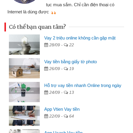
đã giải quyết được công việc của
mình nhanh chóng
t
Có thể bạn quan tâm?
Vay 2 triệu online không cần gặp mặt
28/09 -
22
Vay tiền bằng giấy tờ photo
26/09 -
19
Hỗ trợ vay tiền nhanh Online trong ngày
24/09 -
13
App Vtien Vay tiền
22/09 -
64
App Ucash Vay tiền