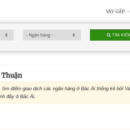
VAY GẤP
TÌM KIẾ
h Thuận
 tìm điểm giao dịch các ngân hàng ở Bác Ái thống kê bởi Va
nh đây ở Bác Ái.