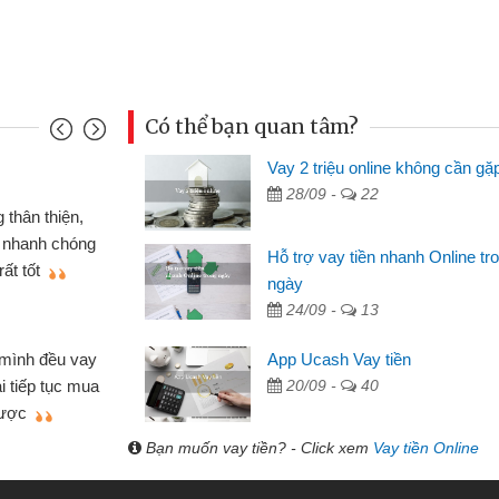
Có thể bạn quan tâm?
Vay 2 triệu online không cần gặ
Mai Lan
28/09 -
22
p nên định cầm cố chiếc xe wave
Tôi 
ó gói vay tiền bằng CMND online
sinh vi
Hỗ trợ vay tiền nhanh Online tr
 rất tiện lợi, sẽ giới thiệu cho bạn
thấy th
ngày
24/09 -
13
Lâm Mi
 hóa
Mất 
App Ucash Vay tiền
ôn bán nhỏ lẻ nhiều lúc cần vốn nhập
cần có 2
20/09 -
40
bsite qua bạn bè giới thiệu tôi đã giải
được th
ệc của mình nhanh chóng
Bạn muốn vay tiền? - Click xem
Vay tiền Online