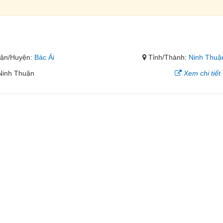
ận/Huyện:
Bác Ái
Tỉnh/Thành:
Ninh Thuậ
 Ninh Thuận
Xem chi tiết