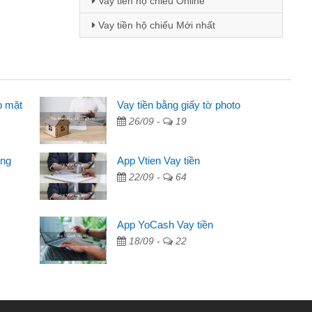
Vay tiền hộ chiếu Online
Vay tiền hộ chiếu Mới nhất
p mặt
 - Sinh viên
Vay tiền bằng giấy tờ photo
26/09 -
19
biết đến thông qua quảng cáo trên facebook. Tôi là
ên nên cần đóng tiền nhà, sinh nhật bạn bè, mà đọc
ong
App Vtien Vay tiền
ủ tục nhanh gọn nên tôi quyết định vay
22/09 -
64
nh Chánh
2 tuần các ngân hàng không ai cho vay. Trong khi
App YoCash Vay tiền
 triệu để giải quyết việc riêng, trong 1-2 ngày tôi trả
18/09 -
22
ôi. Cảm ơn đã giúp tôi kịp thời và nhanh chóng