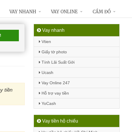
VAY NHANH
VAY ONLINE
CẦM ĐỒ
Vay nhanh
M
Vtien
Giấy tờ photo
Tính Lãi Suất Gởi
Ucash
Vay Online 247
y tiền
Hỗ trợ vay tiền
YoCash
Vay tiền hộ chiếu