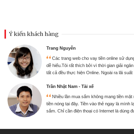
Ý kiến khách hàng
Đoàn Hữu Cảnh
Mình cần tiền gấ
ine sử dụng thân thiện,
nhưng thật may đã c
gian giải ngân nhanh chóng
không cần gặp mặt nên
ra lãi suất rất tốt
bè biết
Cấn Văn Lực - Tạp
g tiền mặt mình đều vay
Tôi kinh doanh bu
y là mình lại tiếp tục mua
hàng, nhờ biết đến we
et là dùng được
quyết được công vi