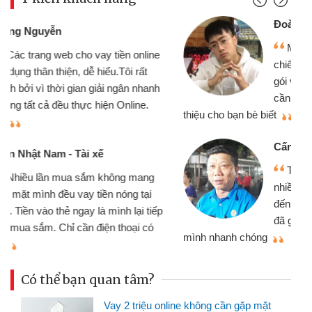
Đoàn Hữu Cảnh
Mình cần tiền gấp nên định cầm cố
chiếc xe wave nhưng thật may đã có
gói vay tiền bằng CMND online không
cần gặp mặt nên rất tiện lợi, sẽ giới
thiệu cho bạn bè biết
qu
Cấn Văn Lực - Tạp hóa
Tôi kinh doanh buôn bán nhỏ lẻ
nhiều lúc cần vốn nhập hàng, nhờ biết
đến website qua bạn bè giới thiệu tôi
đã giải quyết được công việc của
mình nhanh chóng
th
Có thể bạn quan tâm?
Vay 2 triệu online không cần gặp mặt