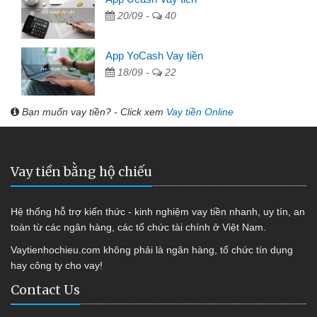
20/09 -
40
App YoCash Vay tiền
18/09 -
22
Bạn muốn vay tiền? - Click xem
Vay tiền Online
Vay tiền bằng hộ chiếu
Hệ thống hỗ trợ kiến thức - kinh nghiệm vay tiền nhanh, uy tín, an
toàn từ các ngân hàng, các tổ chức tài chính ở Việt Nam.
Vaytienhochieu.com không phải là ngân hàng, tổ chức tín dụng
hay công ty cho vay!
Contact Us