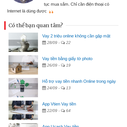
đã giải quyết được công việc của
mình nhanh chóng
th
Có thể bạn quan tâm?
Vay 2 triệu online không cần gặp mặt
28/09 -
22
Vay tiền bằng giấy tờ photo
26/09 -
19
Hỗ trợ vay tiền nhanh Online trong ngày
24/09 -
13
App Vtien Vay tiền
22/09 -
64
App Ucash Vay tiền