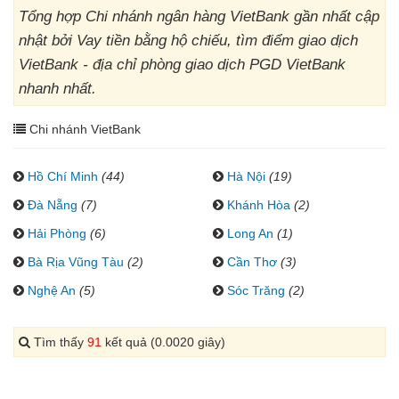
Tổng hợp Chi nhánh ngân hàng VietBank gần nhất cập
nhật bởi Vay tiền bằng hộ chiếu, tìm điểm giao dịch
VietBank - địa chỉ phòng giao dịch PGD VietBank
nhanh nhất.
Chi nhánh VietBank
Hồ Chí Minh
(44)
Hà Nội
(19)
Đà Nẵng
(7)
Khánh Hòa
(2)
Hải Phòng
(6)
Long An
(1)
Bà Rịa Vũng Tàu
(2)
Cần Thơ
(3)
Nghệ An
(5)
Sóc Trăng
(2)
Tìm thấy
91
kết quả (0.0020 giây)