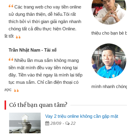
Mình cần tiền gấp nên định cầm cố
chiếc xe wave nhưng thật may đã có
gói vay tiền bằng CMND online không
cần gặp mặt nên rất tiện lợi, sẽ giới
thiệu cho bạn bè biết
qu
Cấn Văn Lực - Tạp hóa
Tôi kinh doanh buôn bán nhỏ lẻ
nhiều lúc cần vốn nhập hàng, nhờ biết
đến website qua bạn bè giới thiệu tôi
đã giải quyết được công việc của
mình nhanh chóng
th
Có thể bạn quan tâm?
Vay 2 triệu online không cần gặp mặt
28/09 -
22