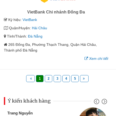
VietBank Chi nhánh Đống Đa
Ký hiệu:
VietBank
Quận/Huyện:
Hải Châu
Tỉnh/Thành:
Đà Nẵng
265 Đống Đa, Phường Thạch Thang, Quận Hải Châu,
Thành phố Đà Nẵng
Xem chi tiết
1
2
3
4
5
Ý kiến khách hàng
Đoàn Hữu Cảnh